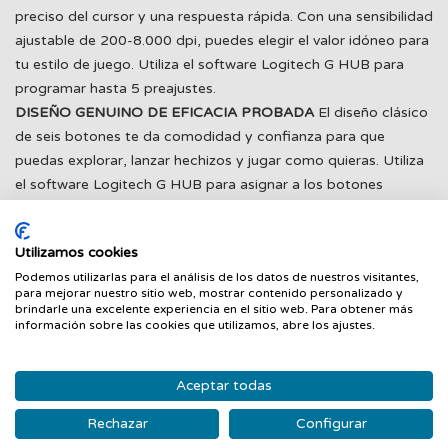
preciso del cursor y una respuesta rápida. Con una sensibilidad
ajustable de 200-8.000 dpi, puedes elegir el valor idóneo para
tu estilo de juego. Utiliza el software Logitech G HUB para
programar hasta 5 preajustes.
DISEÑO GENUINO DE EFICACIA PROBADA
El diseño clásico
de seis botones te da comodidad y confianza para que
puedas explorar, lanzar hechizos y jugar como quieras. Utiliza
el software Logitech G HUB para asignar a los botones
comandos en el juego, controles del sistema o enlaces de
teclas con los que simplificar tus acciones.
Utilizamos cookies
TENSIÓN DE BOTONES OPTIMIZADO
Los botones
Podemos utilizarlas para el análisis de los datos de nuestros visitantes,
izquierdo y derecho primarios tienen el exclusivo sistema de
para mejorar nuestro sitio web, mostrar contenido personalizado y
tensión de botones con resortes metálicos Logitech G, que
brindarle una excelente experiencia en el sitio web. Para obtener más
información sobre las cookies que utilizamos, abre los ajustes.
ofrece una actuación precisa de los botones y una experiencia
uniforme constante.
SOFTWARE PARA GAMING LOGITECH G HUB
G203 2nd Gen
Aceptar todas
se ha diseñado para funcionar a la perfección en cualquier
Rechazar
Configurar
sistema, pero si quieres controles aún más precisos, puedes