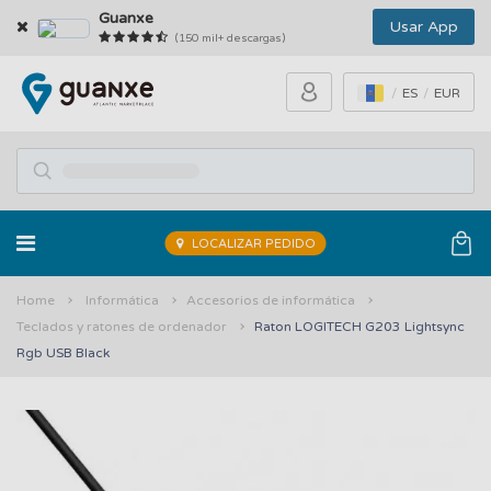
Guanxe
Usar App
(150 mil+ descargas)
ES
EUR
LOCALIZAR PEDIDO
Home
Informática
Accesorios de informática
Teclados y ratones de ordenador
Raton LOGITECH G203 Lightsync
Rgb USB Black