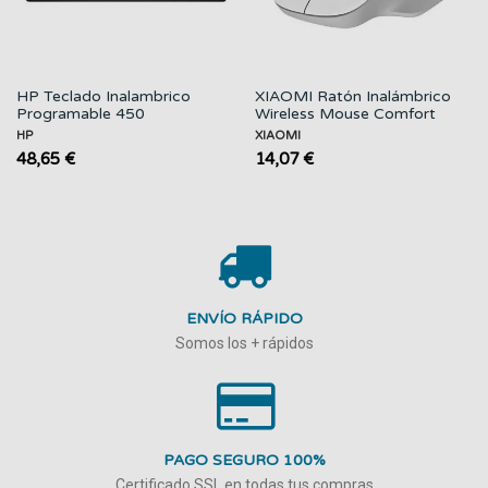
HP Teclado Inalambrico
XIAOMI Ratón Inalámbrico
Programable 450
Wireless Mouse Comfort
Blanco
HP
XIAOMI
48,65 €
14,07 €
ENVÍO RÁPIDO
Somos los + rápidos
PAGO SEGURO 100%
Certificado SSL en todas tus compras