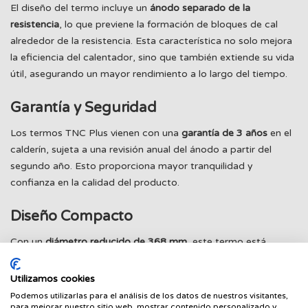
El diseño del termo incluye un
ánodo separado de la
resistencia
, lo que previene la formación de bloques de cal
alrededor de la resistencia. Esta característica no solo mejora
la eficiencia del calentador, sino que también extiende su vida
útil, asegurando un mayor rendimiento a lo largo del tiempo.
Garantía y Seguridad
Los termos TNC Plus vienen con una
garantía de 3 años
en el
calderín, sujeta a una revisión anual del ánodo a partir del
segundo año. Esto proporciona mayor tranquilidad y
confianza en la calidad del producto.
Diseño Compacto
Con un
diámetro reducido de 368 mm
, este termo está
diseñado para adaptarse perfectamente en espacios
pequeños, integrándose sin problemas en la mayoría de los
Utilizamos cookies
muebles de cocina. Su formato
Slim
facilita su instalación en
Podemos utilizarlas para el análisis de los datos de nuestros visitantes,
para mejorar nuestro sitio web, mostrar contenido personalizado y
lugares donde el espacio es limitado.