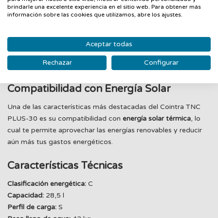
brindarle una excelente experiencia en el sitio web. Para obtener más
información sobre las cookies que utilizamos, abre los ajustes.
Ahorro Energético Adicional
Su
termostato regulable exterior
permite ajustar la
Aceptar todas
temperatura del agua a tus necesidades específicas,
Rechazar
Configurar
contribuyendo así a un ahorro energético aún mayor.
Compatibilidad con Energía Solar
Una de las características más destacadas del Cointra TNC
PLUS-30 es su compatibilidad con
energía solar térmica
, lo
cual te permite aprovechar las energías renovables y reducir
aún más tus gastos energéticos.
Características Técnicas
Clasificación energética:
C
Capacidad:
28,5 l
Perfil de carga:
S