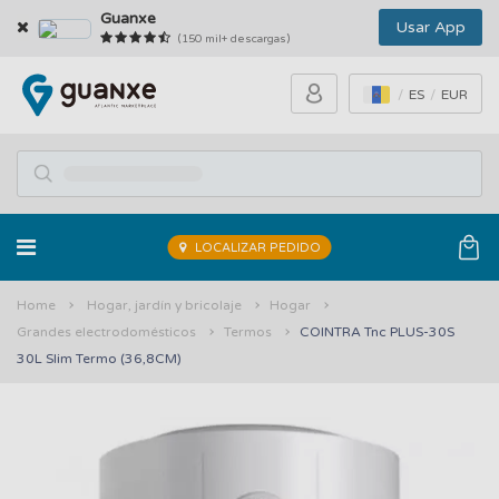
Guanxe
Usar App
(150 mil+ descargas)
ES
EUR
LOCALIZAR PEDIDO
Home
Hogar, jardín y bricolaje
Hogar
Grandes electrodomésticos
Termos
COINTRA Tnc PLUS-30S
30L Slim Termo (36,8CM)