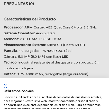
PREGUNTAS
(0)
Características del Producto
Procesador:
ARM Cortex A53 QuadCore 64 bits 1.3 GHz
Sistema Operativo:
Android 9.0
Memoria:
2 GB RAM + 16 GB RO
M
Almacenamiento Externo:
Micro SD (Hasta 64 GB
Pantalla:
4.0 pulgadas IPS 480x800, táctil
Cámara:
5.0 MP (8.0 MP) con flash LED
Teclado:
Industrial resistente al desgaste y con protección
contra agua ligera
Batería:
3.7V 4000 mAh, recargable (larga duración)
Sensor:
G-sensor
Interfaz:
Micro USB / Puerto serie (TTL)
Utilizamos cookies
Certificación IP65:
Resistente al agua y al polvo, ideal para
entornos exigentes
Podemos utilizarlas para el análisis de los datos de nuestros visitantes,
para mejorar nuestro sitio web, mostrar contenido personalizado y
Peso:
345 g (ligero y portátil)
brindarle una excelente experiencia en el sitio web. Para obtener más
información sobre las cookies que utilizamos, abre los ajustes.