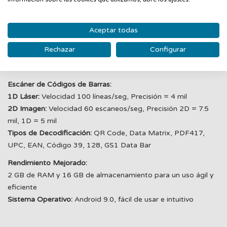
Conectividad:
Red Móvil:
3G, 4G LTE
Wi-Fi:
IEEE 802.11 b/g/n
Aceptar todas
Bluetooth:
Bluetooth 4.0
Rechazar
Configurar
GPS:
Soporta GPS / A-GPS
NFC/HF RFID:
ISO/IEC 14443 A/B, 13.56 MHz
Escáner de Códigos de Barras:
1D Láser:
Velocidad 100 líneas/seg, Precisión = 4 mil
2D Imagen:
Velocidad 60 escaneos/seg, Precisión 2D = 7.5
mil, 1D = 5 mil
Tipos de Decodificación:
QR Code, Data Matrix, PDF417,
UPC, EAN, Código 39, 128, GS1 Data Bar
Rendimiento Mejorado:
2 GB de RAM y 16 GB de almacenamiento para un uso ágil y
eficiente
Sistema Operativo:
Android 9.0, fácil de usar e intuitivo