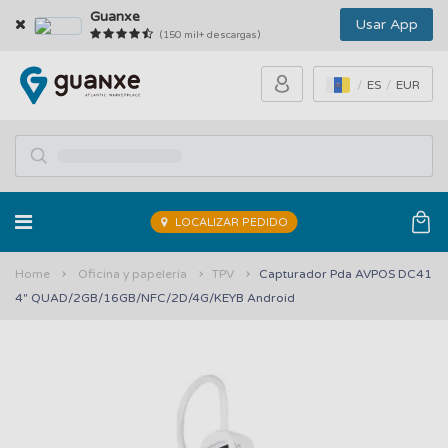
Guanxe
Usar App
(150 mil+ descargas)
ES
EUR
LOCALIZAR PEDIDO
Home
Oficina y papelería
TPV
Capturador Pda AVPOS DC41
4" QUAD/2GB/16GB/NFC/2D/4G/KEYB Android