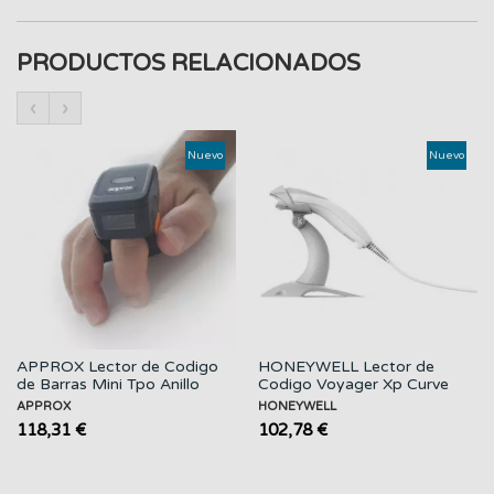
PRODUCTOS RELACIONADOS
‹
›
Nuevo
Nuevo
APPROX Lector de Codigo
HONEYWELL Lector de
de Barras Mini Tpo Anillo
Codigo Voyager Xp Curve
1400G / USB...
APPROX
HONEYWELL
118,31 €
102,78 €