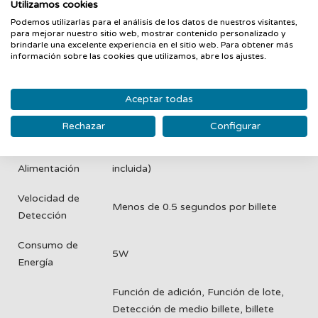
Utilizamos cookies
Humedad
Podemos utilizarlas para el análisis de los datos de nuestros visitantes,
25% - 80%
Ambiental
para mejorar nuestro sitio web, mostrar contenido personalizado y
brindarle una excelente experiencia en el sitio web. Para obtener más
información sobre las cookies que utilizamos, abre los ajustes.
Dimensiones
138 x 125 x 75 mm
Peso Neto
0.6 kg
Aceptar todas
Display
Pantalla LED
Rechazar
Configurar
Fuente de
DC9V o Batería de Litio 7.5V (no
Alimentación
incluida)
Velocidad de
Menos de 0.5 segundos por billete
Detección
Consumo de
5W
Energía
Función de adición, Función de lote,
Detección de medio billete, billete