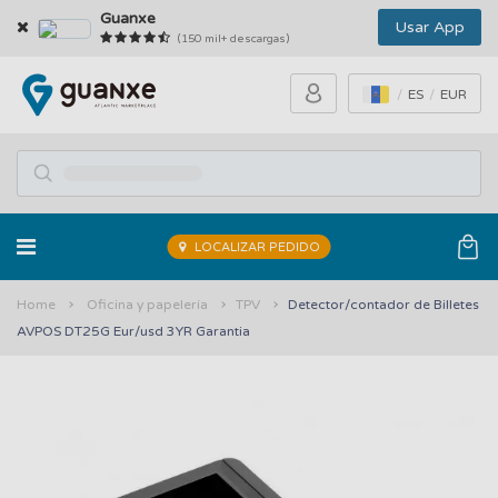
Guanxe
Usar App
(150 mil+ descargas)
ES
EUR
LOCALIZAR PEDIDO
Home
Oficina y papelería
TPV
Detector/contador de Billetes
AVPOS DT25G Eur/usd 3YR Garantia