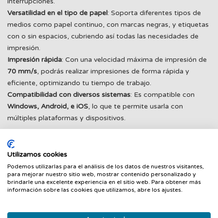
interrupciones.
Versatilidad en el tipo de papel
: Soporta diferentes tipos de
medios como papel continuo, con marcas negras, y etiquetas
con o sin espacios, cubriendo así todas las necesidades de
impresión.
Impresión rápida
: Con una velocidad máxima de impresión de
70 mm/s
, podrás realizar impresiones de forma rápida y
eficiente, optimizando tu tiempo de trabajo.
Compatibilidad con diversos sistemas
: Es compatible con
Windows, Android, e iOS
, lo que te permite usarla con
múltiples plataformas y dispositivos.
Especificaciones técnicas AVPos MLP900B
Resolución
: 203 DPI.
Utilizamos cookies
Método de impresión
: Térmica directa.
Podemos utilizarlas para el análisis de los datos de nuestros visitantes,
Velocidad máxima de impresión
: 70 mm/s.
para mejorar nuestro sitio web, mostrar contenido personalizado y
brindarle una excelente experiencia en el sitio web. Para obtener más
Ancho máximo de impresión
: 72 mm.
información sobre las cookies que utilizamos, abre los ajustes.
Longitud máxima de impresión
: 1778 mm.
Tipos de medio
: Continuo, con espacio, marcas negras.