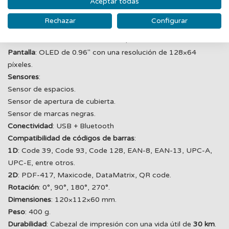
Aceptar todas
Ancho de medio
: 25.4 mm ~ 76 mm.
Grosor de medio
: 0.06 mm ~ 0.16 mm.
Rechazar
Configurar
Procesador
: CPU de 32 bits.
Memoria
: 8 MB de memoria Flash / 8 MB de SDRAM.
Pantalla
: OLED de 0.96" con una resolución de 128×64
píxeles.
Sensores
:
Sensor de espacios.
Sensor de apertura de cubierta.
Sensor de marcas negras.
Conectividad
: USB + Bluetooth
Compatibilidad de códigos de barras
:
1D
: Code 39, Code 93, Code 128, EAN-8, EAN-13, UPC-A,
UPC-E, entre otros.
2D
: PDF-417, Maxicode, DataMatrix, QR code.
Rotación
: 0°, 90°, 180°, 270°.
Dimensiones
: 120×112×60 mm.
Peso
: 400 g.
Durabilidad
: Cabezal de impresión con una vida útil de
30 km
.