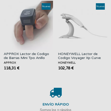
Nuevo
Nuevo
APPROX Lector de Codigo
HONEYWELL Lector de
de Barras Mini Tpo Anillo
Codigo Voyager Xp Curve
1400G / USB...
APPROX
HONEYWELL
118,31 €
102,78 €
ENVÍO RÁPIDO
Somos los + rápidos