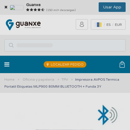
Guanxe
Usar App
(150 mil+ descargas)
ES
EUR
LOCALIZAR PEDIDO
Home
Oficina y papelería
TPV
Impresora AVPOS Termica
Portatil Etiquetas MLP900 80MM BLUETOOTH + Funda 3Y