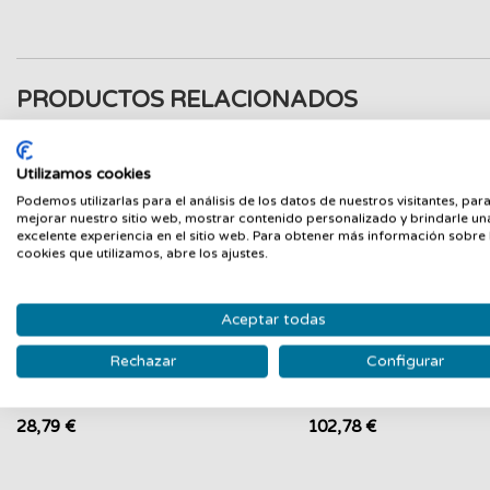
PRODUCTOS RELACIONADOS
Nuevo
N
Utilizamos cookies
Podemos utilizarlas para el análisis de los datos de nuestros visitantes, par
mejorar nuestro sitio web, mostrar contenido personalizado y brindarle un
excelente experiencia en el sitio web. Para obtener más información sobre 
cookies que utilizamos, abre los ajustes.
Aceptar todas
Rechazar
Configurar
10POS Cajon Portamoneda CP-405
HONEYWELL Lector de 
Negro - Caja Deteriorada
Voyager Xp Curve 1400G 
10POS
HONEYWELL
28,79 €
102,78 €