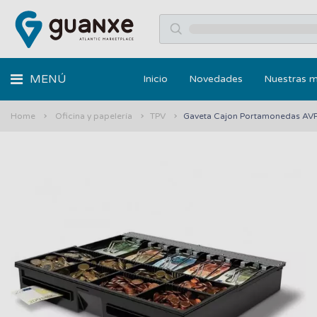
MENÚ
Inicio
Novedades
Nuestras 
Home
Oficina y papelería
TPV
Gaveta Cajon Portamonedas A