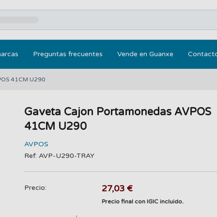
marcas
Preguntas frecuentes
Vende en Guanxe
Contact
VPOS 41CM U290
Gaveta Cajon Portamonedas AVPOS
41CM U290
AVPOS
Ref: AVP-U290-TRAY
27,03 €
Precio:
Precio final con IGIC incluido.