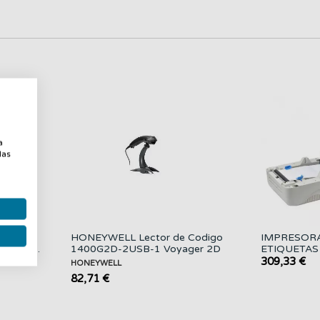
uevo
a
a
las
Codigo
HONEYWELL Lector de Codigo
IMPRESORA
/ USB...
1400G2D-2USB-1 Voyager 2D
ETIQUETAS
USB...
309,33 €
HONEYWELL
82,71 €