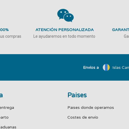
100%
ATENCIÓN PERSONALIZADA
GARANT
 tus compras
Le ayudaremos en todo momento
Ga
Envíos a
Islas Can
a
Paises
entrega
Paises donde operamos
parto
Costes de envío
 aduanas