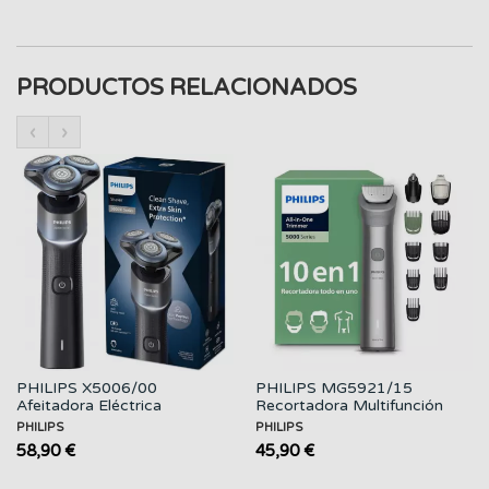
PRODUCTOS RELACIONADOS
‹
›
PHILIPS X5006/00
PHILIPS MG5921/15
Afeitadora Eléctrica
Recortadora Multifunción
Recargable Wet & Dry
10-1 con...
PHILIPS
PHILIPS
58,90 €
45,90 €