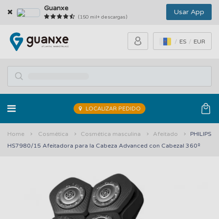
Guanxe
Usar App
(150 mil+ descargas)
ES
EUR
LOCALIZAR PEDIDO
Home
Cosmética
Cosmética masculina
Afeitado
PHILIPS
HS7980/15 Afeitadora para la Cabeza Advanced con Cabezal 360º