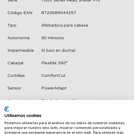
Serie
7000 Series Head Shaver Pro
Código EAN
8720689044257
Tipo
Afeitadora para cabeza
Autonomía
90 minutos
Impermeable
Sí (uso en ducha)
Cabezal
Flexible 360°
Cuchillas
ComfortCut
Sensor
PowerAdapt
Accesorios
Funda de viaje, bloqueo para viajes
Utilizamos cookies
Preguntas frecuentes sobre el Philips
Podemos utilizarlas para el análisis de los datos de nuestros visitantes,
HS7980/15
para mejorar nuestro sitio web, mostrar contenido personalizado y
brindarle una excelente experiencia en el sitio web. Para obtener más