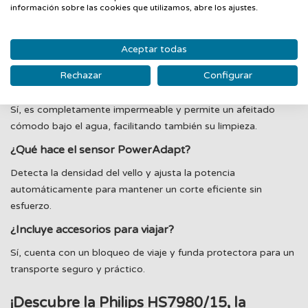
¿Cuánto tiempo dura la batería de la Philips
información sobre las cookies que utilizamos, abre los ajustes.
HS7980/15?
Ofrece hasta 90 minutos de uso continuo tras una carga
Aceptar todas
completa, suficiente para múltiples sesiones de afeitado.
Rechazar
Configurar
¿Es apta para usar en la ducha?
Sí, es completamente impermeable y permite un afeitado
cómodo bajo el agua, facilitando también su limpieza.
¿Qué hace el sensor PowerAdapt?
Detecta la densidad del vello y ajusta la potencia
automáticamente para mantener un corte eficiente sin
esfuerzo.
¿Incluye accesorios para viajar?
Sí, cuenta con un bloqueo de viaje y funda protectora para un
transporte seguro y práctico.
¡Descubre la Philips HS7980/15, la