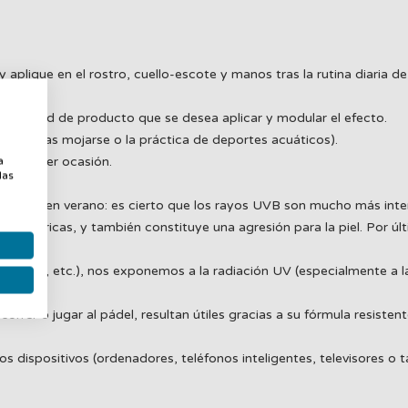
que en el rostro, cuello-escote y manos tras la rutina diaria de 
cantidad de producto que se desea aplicar y modular el efecto.
(salvo tras mojarse o la práctica de deportes acuáticos).
a
 cualquier ocasión.
a
las
ra la piel en verano: es cierto que los rayos UVB son mucho más in
mosféricas, y también constituye una agresión para la piel. Por últi
 recados, etc.), nos exponemos a la radiación UV (especialmente a l
rrer o jugar al pádel, resultan útiles gracias a su fórmula resistent
s dispositivos (ordenadores, teléfonos inteligentes, televisores o ta