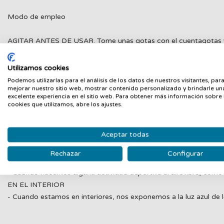
Modo de empleo
AGITAR ANTES DE USAR. Tome unas gotas con el cuentagotas y apli
Posteriormente, aplique el maquillaje.
Nuestro clásico cuentagotas permite dosificar correctamente la 
Utilizamos cookies
No requiere una nueva aplicación del producto a lo largo del día 
Podemos utilizarlas para el análisis de los datos de nuestros visitantes, par
Las Gotas Mágicas Protectoras son ideales para el uso diario, en
mejorar nuestro sitio web, mostrar contenido personalizado y brindarle un
excelente experiencia en el sitio web. Para obtener más información sobre 
¿POR QUÉ ES IMPORTANTE LA PROTECCIÓN DIARIA?
cookies que utilizamos, abre los ajustes.
La contaminación y la radiación UV no solo son perjudiciales pa
presente durante todo el año, sean cuales sean las condiciones at
Aceptar todas
EN EL EXTERIOR
- Cuando salimos de casa para nuestra actividad diaria (trabajo,
Rechazar
Configurar
nublado.
- Cuando hacemos alguna actividad deportiva al aire libre, como co
EN EL INTERIOR
- Cuando estamos en interiores, nos exponemos a la luz azul de lo