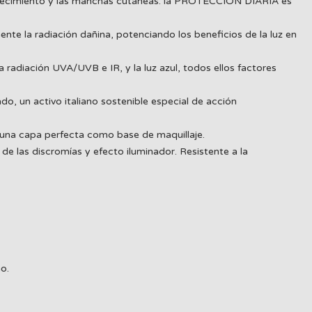
nvejecimiento y las manchas cutáneas: la PROTECCIÓN DIARIA es
te la radiación dañina, potenciando los beneficios de la luz en
 radiación UVA/UVB e IR, y la luz azul, todos ellos factores
o, un activo italiano sostenible especial de acción
n una capa perfecta como base de maquillaje.
las discromías y efecto iluminador. Resistente a la
o.