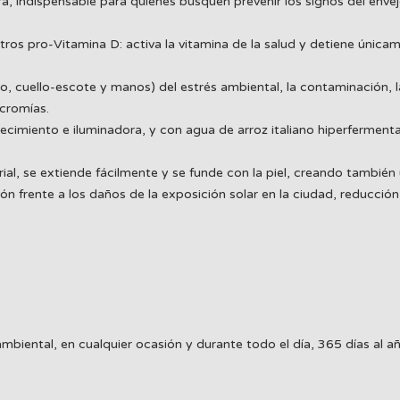
ora, indispensable para quienes busquen prevenir los signos del e
pro-Vitamina D: activa la vitamina de la salud y detiene únicamen
o, cuello-escote y manos) del estrés ambiental, la contaminación, la
scromías.
ecimiento e iluminadora, y con agua de arroz italiano hiperfermentad
ial, se extiende fácilmente y se funde con la piel, creando tambié
te a los daños de la exposición solar en la ciudad, reducción de 
ambiental, en cualquier ocasión y durante todo el día, 365 días al añ