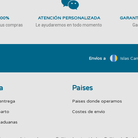
100%
ATENCIÓN PERSONALIZADA
GARANT
 tus compras
Le ayudaremos en todo momento
Ga
Envíos a
Islas Can
a
Paises
entrega
Paises donde operamos
parto
Costes de envío
 aduanas