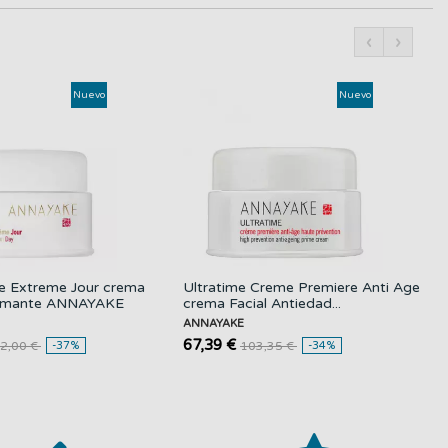
‹
›
Nuevo
Nuevo
e Extreme Jour crema
Ultratime Creme Premiere Anti Age
firmante ANNAYAKE
crema Facial Antiedad...
ANNAYAKE
67,39 €
2,00 €
-37%
103,35 €
-34%