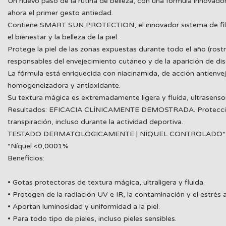
Un nuevo paso de la rutina de belleza, con una fórmula innovad
ahora el primer gesto antiedad.
Contiene SMART SUN PROTECTION, el innovador sistema de filtros 
el bienestar y la belleza de la piel.
Protege la piel de las zonas expuestas durante todo el año (rostr
responsables del envejecimiento cutáneo y de la aparición de di
La fórmula está enriquecida con niacinamida, de acción antienvej
homogeneizadora y antioxidante.
Su textura mágica es extremadamente ligera y fluida, ultrasensor
Resultados: EFICACIA CLÍNICAMENTE DEMOSTRADA. Protección fren
transpiración, incluso durante la actividad deportiva.
TESTADO DERMATOLÓGICAMENTE | NÍQUEL CONTROLADO*
*Níquel <0,0001%
Beneficios:
• Gotas protectoras de textura mágica, ultraligera y fluida.
• Protegen de la radiación UV e IR, la contaminación y el estrés 
• Aportan luminosidad y uniformidad a la piel.
• Para todo tipo de pieles, incluso pieles sensibles.