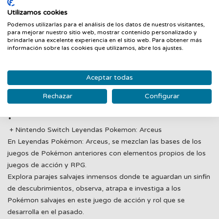
Utilizamos cookies
Podemos utilizarlas para el análisis de los datos de nuestros visitantes,
para mejorar nuestro sitio web, mostrar contenido personalizado y
Diversión para todos con los mandos Joy-Con
brindarle una excelente experiencia en el sitio web. Para obtener más
información sobre las cookies que utilizamos, abre los ajustes.
Nintendo Switch tiene dos mandos, uno a cada lado de la
consola, que funcionan juntos: los Joy-Con. Sostenlos en
Aceptar todas
vertical o en horizontal, o comparte uno con un amigo para
pasarlo en grande con el juego competitivo o cooperativo,
Rechazar
Configurar
donde y cuando quieras.
+ Nintendo Switch Leyendas Pokemon: Arceus
En Leyendas Pokémon: Arceus, se mezclan las bases de los
juegos de Pokémon anteriores con elementos propios de los
juegos de acción y RPG.
Explora parajes salvajes inmensos donde te aguardan un sinfín
de descubrimientos, observa, atrapa e investiga a los
Pokémon salvajes en este juego de acción y rol que se
desarrolla en el pasado.