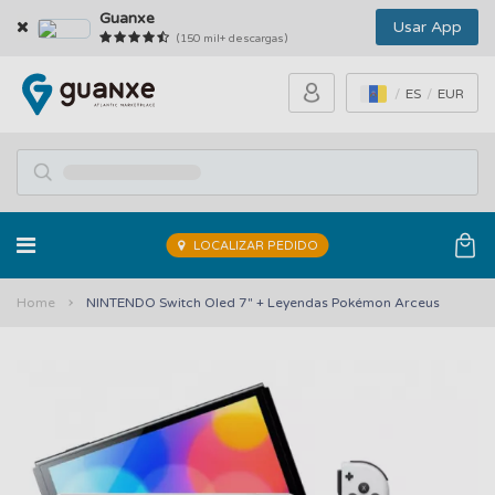
Guanxe
Usar App
(150 mil+ descargas)
ES
EUR
LOCALIZAR PEDIDO
Home
NINTENDO Switch Oled 7" + Leyendas Pokémon Arceus