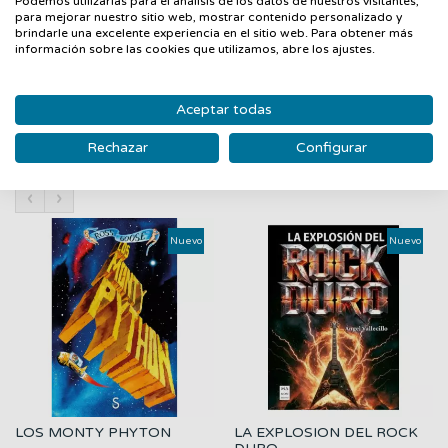
Podemos utilizarlas para el análisis de los datos de nuestros visitantes,
época de finales del siglo XIX y principios del XX, en la que se
para mejorar nuestro sitio web, mostrar contenido personalizado y
fue configurando laidentidad femenina con la aparición de
brindarle una excelente experiencia en el sitio web. Para obtener más
información sobre las cookies que utilizamos, abre los ajustes.
nuevos modelos de mujer.
Aceptar todas
Rechazar
Configurar
PRODUCTOS RELACIONADOS
‹
›
Nuevo
Nuevo
LOS MONTY PHYTON
LA EXPLOSION DEL ROCK