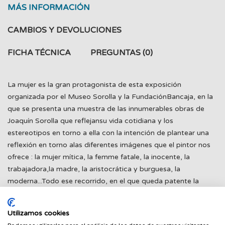
MÁS INFORMACIÓN
CAMBIOS Y DEVOLUCIONES
FICHA TÉCNICA
PREGUNTAS
(0)
La mujer es la gran protagonista de esta exposición
organizada por el Museo Sorolla y la FundaciónBancaja, en la
que se presenta una muestra de las innumerables obras de
Joaquín Sorolla que reflejansu vida cotidiana y los
estereotipos en torno a ella con la intención de plantear una
reflexión en torno alas diferentes imágenes que el pintor nos
ofrece : la mujer mítica, la femme fatale, la inocente, la
trabajadora,la madre, la aristocrática y burguesa, la
moderna...Todo ese recorrido, en el que queda patente la
particular mirada del artista, se acompaña en estecatálogo de
cuatro ensayos que nos permiten profundizar en esos
Utilizamos cookies
aspectos de la obra de Sorolla dentrodel contexto de la