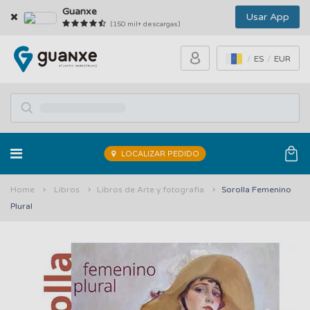
Guanxe
Usar App
(150 mil+ descargas)
ES
EUR
LOCALIZAR PEDIDO
Home
Libros
Libros de Arte y fotografía
Sorolla Femenino
Plural