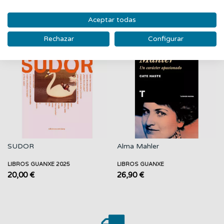
PRODUCTOS RELACIONADOS
Aceptar todas
‹
›
Rechazar
Configurar
Nuevo
Nuevo
SUDOR
Alma Mahler
LIBROS GUANXE 2025
LIBROS GUANXE
20,00 €
26,90 €