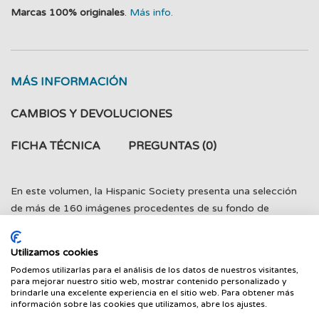
Marcas 100% originales
.
Más info.
MÁS INFORMACIÓN
CAMBIOS Y DEVOLUCIONES
FICHA TÉCNICA
PREGUNTAS
(0)
En este volumen, la Hispanic Society presenta una selección
de más de 160 imágenes procedentes de su fondo de
fotografías tomadas en Latinoamérica en el periodo de 1850-
1920. Estas tomas, publicadas aquí por vez primera, ofrecen
Utilizamos cookies
una sorprendente perspectiva de un mundo ya desaparecido.
Podemos utilizarlas para el análisis de los datos de nuestros visitantes,
para mejorar nuestro sitio web, mostrar contenido personalizado y
brindarle una excelente experiencia en el sitio web. Para obtener más
información sobre las cookies que utilizamos, abre los ajustes.