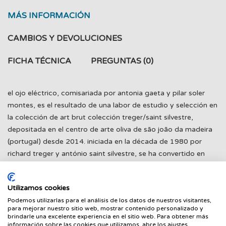
MÁS INFORMACIÓN
CAMBIOS Y DEVOLUCIONES
FICHA TÉCNICA
PREGUNTAS
(0)
el ojo eléctrico, comisariada por antonia gaeta y pilar soler
montes, es el resultado de una labor de estudio y selección en
la colección de art brut colección treger/saint silvestre,
depositada en el centro de arte oliva de são joão da madeira
(portugal) desde 2014. iniciada en la década de 1980 por
richard treger y antónio saint silvestre, se ha convertido en
una de las más importantes de europa. en la muestra se
presenta la obra de 41 artistas con cronologías desde
Utilizamos cookies
principios del siglo xx hasta la actualidad y con una gran
Podemos utilizarlas para el análisis de los datos de nuestros visitantes,
representatividad geográfica.
para mejorar nuestro sitio web, mostrar contenido personalizado y
brindarle una excelente experiencia en el sitio web. Para obtener más
información sobre las cookies que utilizamos, abre los ajustes.