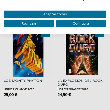
PRODUCTOS RELACIONADOS
Aceptar todas
‹
›
Rechazar
Configurar
Nuevo
Nuevo
LOS MONTY PHYTON
LA EXPLOSION DEL ROCK
DURO
LIBROS GUANXE 2025
LIBROS GUANXE 2026
25,00 €
24,90 €