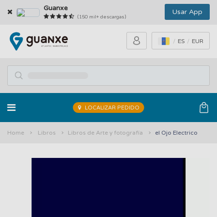
Guanxe
Usar App
(150 mil+ descargas)
ES
EUR
LOCALIZAR PEDIDO
Home
Libros
Libros de Arte y fotografía
el Ojo Electrico