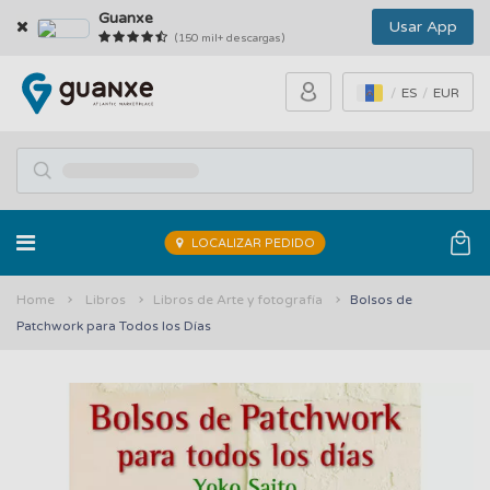
Guanxe
Usar App
(150 mil+ descargas)
ES
EUR
LOCALIZAR PEDIDO
Home
Libros
Libros de Arte y fotografía
Bolsos de
Patchwork para Todos los Días