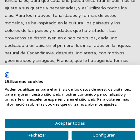
funcionales, para que cada uno pueda encontrar el que más se
ajuste a sus gustos y necesidades, y así utilizarlo todos los
días. Para los motivos, tonalidades y formas de estos
modelos, se ha inspirado en la cultura, los paisajes y los
colores de los países y ciudades que ha visitado. . Los
proyectos se distribuyen en cinco capítulos, cada uno
dedicado a un país: en el primero, los inspirados en la riqueza
natural de Escandinavia; después, Inglaterra, con motivos
geométricos y antiguos; Francia, que le ha sugerido formas
redondeadas y colores elegantes; de Italia han surgido bolsos
con diseños contemporáneos; y de Estados Unidos ha
Utilizamos cookies
tomado las aplicaciones y el estilo country característico del
Podemos utilizarlas para el análisis de los datos de nuestros visitantes,
patchwork. . El libro incluye la descripción de todos los
para mejorar nuestro sitio web, mostrar contenido personalizado y
materiales y las técnicas básicas para realizar los 21
brindarle una excelente experiencia en el sitio web. Para obtener más
información sobre las cookies que utilizamos, abre los ajustes.
proyectos, explicados con instrucciones paso a paso fáciles
de seguir y patrones a tamaño natural. Yoko Saito es una
quilter de gran éxito tanto en su país, Japón, como en el resto
Aceptar todas
del mundo, por sus diseños de cálidos e intensos colores y
Rechazar
Configurar
también por lo cuidadoso de su realización. Es presidenta del