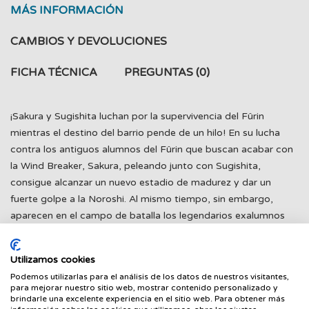
MÁS INFORMACIÓN
CAMBIOS Y DEVOLUCIONES
FICHA TÉCNICA
PREGUNTAS
(0)
¡Sakura y Sugishita luchan por la supervivencia del Fûrin
mientras el destino del barrio pende de un hilo! En su lucha
contra los antiguos alumnos del Fûrin que buscan acabar con
la Wind Breaker, Sakura, peleando junto con Sugishita,
consigue alcanzar un nuevo estadio de madurez y dar un
fuerte golpe a la Noroshi. Al mismo tiempo, sin embargo,
aparecen en el campo de batalla los legendarios exalumnos
del Fûrin, Endô y Takiishi, y se abre una brecha en la defensa
del parque forestal. Mientras las garras del mal acechan el
Utilizamos cookies
barrio, la Noroshi vuelve a interponerse en el camino de
Podemos utilizarlas para el análisis de los datos de nuestros visitantes,
nuestros héroes. ¿Cuál será el destino del Fûrin?
para mejorar nuestro sitio web, mostrar contenido personalizado y
brindarle una excelente experiencia en el sitio web. Para obtener más