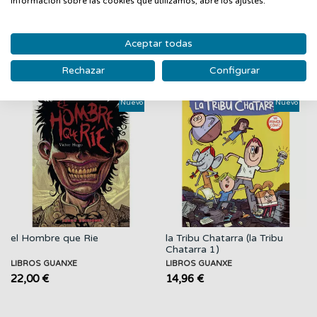
información sobre las cookies que utilizamos, abre los ajustes.
PRODUCTOS RELACIONADOS
Aceptar todas
Rechazar
Configurar
‹
›
Nuevo
Nuevo
el Hombre que Rie
la Tribu Chatarra (la Tribu
Chatarra 1)
LIBROS GUANXE
LIBROS GUANXE
22,00 €
14,96 €