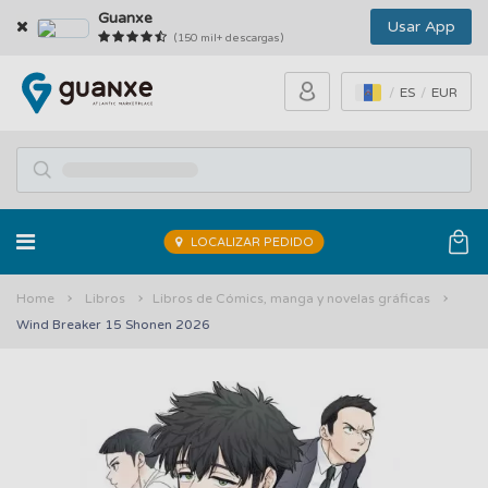
Guanxe
Usar App
(150 mil+ descargas)
ES
EUR
LOCALIZAR PEDIDO
Home
Libros
Libros de Cómics, manga y novelas gráficas
Wind Breaker 15 Shonen 2026