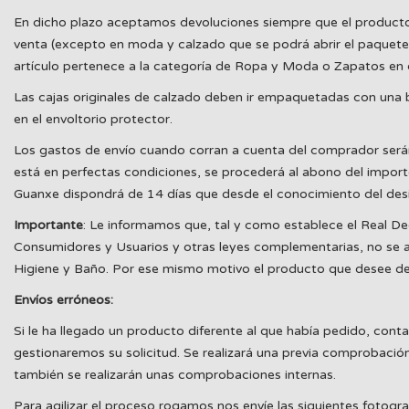
En dicho plazo aceptamos devoluciones siempre que el producto est
venta (excepto en moda y calzado que se podrá abrir el paquete 
artículo pertenece a la categoría de Ropa y Moda o Zapatos en c
Las cajas originales de calzado deben ir empaquetadas con una b
en el envoltorio protector.
Los gastos de envío cuando corran a cuenta del comprador será
está en perfectas condiciones, se procederá al abono del import
Guanxe dispondrá de 14 días que desde el conocimiento del desi
Importante
: Le informamos que, tal y como establece el Real De
Consumidores y Usuarios y otras leyes complementarias, no se ac
Higiene y Baño. Por ese mismo motivo el producto que desee devol
Envíos erróneos:
Si le ha llegado un producto diferente al que había pedido, cont
gestionaremos su solicitud. Se realizará una previa comprobación
también se realizarán unas comprobaciones internas.
Para agilizar el proceso rogamos nos envíe las siguientes fotogra