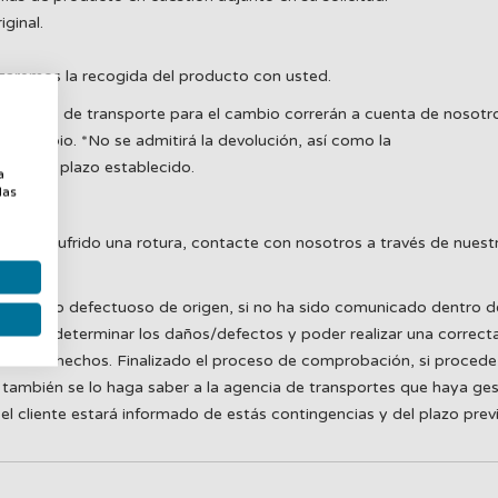
iginal.
nizaremos la recogida del producto con usted.
 gastos de transporte para el cambio correrán a cuenta de nosotro
 el cambio. *No se admitirá la devolución, así como la
a
ntro del plazo establecido.
a
las
n o a sufrido una rotura, contacte con nosotros a través de nuestr
, así como defectuoso de origen, si no ha sido comunicado dentro d
oder determinar los daños/defectos y poder realizar una correcta g
ar los hechos. Finalizado el proceso de comprobación, si procede,
también se lo haga saber a la agencia de transportes que haya ges
l cliente estará informado de estás contingencias y del plazo prev