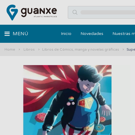
MENÚ
Inicio
Novedades
Nuestras 
Home
Libros
Libros de Cómics, manga y novelas gráficas
Super