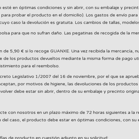
é en óptimas condiciones y sin abrir, con su embalaje y precinto or
para probar el producto en el domicilio). Los gastos de envío para 
uyo caso la devolución es gratuita. Los cambios de tallas, modelos
olsa para que no sufran daño. Las pegatinas de recogida de la mens
n de 5,90 € si lo recoge GUANXE. Una vez recibida la mercancía, n
e de los productos devueltos mediante la misma forma de pago util
stimiento para el reembolso.
creto Legislativo 1/2007 del 16 de noviembre, por el que se aprueba
eptan, por motivos de higiene, las devoluciones de los productos 
ver debe estar sin abrir, dentro de su embalaje y precinto origina
acte con nosotros en un plazo máximo de 72 horas siguientes a la r
 del caso, el producto debe estar en óptimas condiciones, con su em
fías de producto en cuestión adjunto en su solicitud: