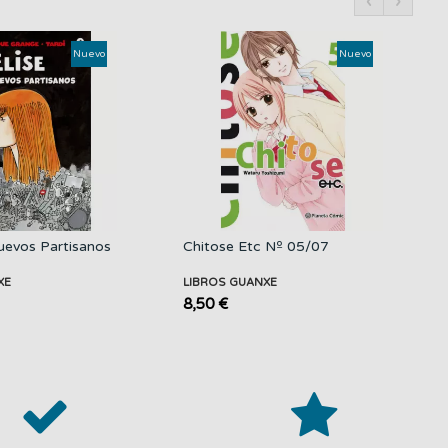
‹
›
Nuevo
Nuevo
Nuevos Partisanos
Chitose Etc Nº 05/07
XE
LIBROS GUANXE
8,50 €