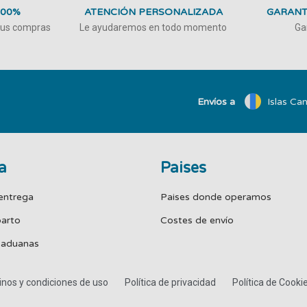
100%
ATENCIÓN PERSONALIZADA
GARANT
 tus compras
Le ayudaremos en todo momento
Ga
Envíos a
Islas Can
a
Paises
entrega
Paises donde operamos
parto
Costes de envío
 aduanas
nos y condiciones de uso
Política de privacidad
Política de Cooki