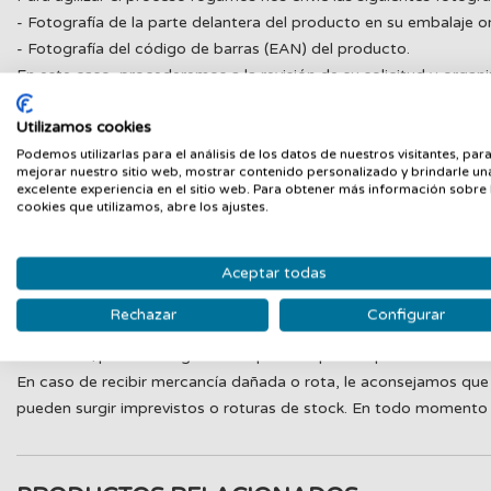
- Fotografía de la parte delantera del producto en su embalaje or
- Fotografía del código de barras (EAN) del producto.
En este caso, procederemos a la revisión de su solicitud y orga
En caso de un error de GUANXE en la preparación del pedido, los
Utilizamos cookies
deberá abonar el cliente, el coste del servicio de transporte para
Podemos utilizarlas para el análisis de los datos de nuestros visitantes, par
reclamación de un artículo faltante, si no ha sido comunicado de
mejorar nuestro sitio web, mostrar contenido personalizado y brindarle un
excelente experiencia en el sitio web. Para obtener más información sobre 
Roturas o defectos de origen:
cookies que utilizamos, abre los ajustes.
En el caso de que su pedido haya llegado defectuoso desde orige
recepción y gestionaremos su incidencia.
Aceptar todas
Importante
: No se admitirá la devolución de un artículo dañado
Rechazar
Configurar
necesitaremos siempre una o varias pruebas del comprador para p
mercancía/pedido o alguna otra prueba que nos permita determin
En caso de recibir mercancía dañada o rota, le aconsejamos que 
pueden surgir imprevistos o roturas de stock. En todo momento e