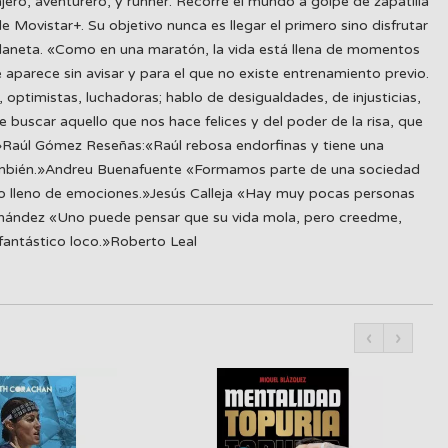
jero, aventurero, y runner. Recorre el mundo a golpe de zapatilla
Movistar+. Su objetivo nunca es llegar el primero sino disfrutar
planeta. «Como en una maratón, la vida está llena de momentos
 aparece sin avisar y para el que no existe entrenamiento previo.
, optimistas, luchadoras; hablo de desigualdades, de injusticias,
 buscar aquello que nos hace felices y del poder de la risa, que
a.»Raúl Gómez Reseñas:«Raúl rebosa endorfinas y tiene una
 también.»Andreu Buenafuente «Formamos parte de una sociedad
libro lleno de emociones.»Jesús Calleja «Hay muy pocas personas
 Fernández «Uno puede pensar que su vida mola, pero creedme,
antástico loco.»Roberto Leal
‹
›