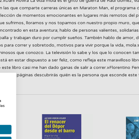
z.»Dani Rovira La vida mola es el grito de guerra de Raúl Gómez, via
n las que comparte carreras únicas en Maraton Man, el programa de 
a colección de momentos emocionantes en lugares más remotos del 
s que sufrimos, lloramos y nos topamos con nuestro propio muro, que
encontrado en esta aventura; hablo de personas valientes, solidarias
oalla y trabajan duro por cumplir sueños. También hablo de amor, de
os para correr y sobretodo, motivos para vivir porque la vida, mol
uminosos que conozco. La televisión lo sabe y los que lo conocen
está en estar dispuesto a ser feliz, como refleja este maravilloso 
do este libro casi me han dado ganas de salir a correr.»Florentino
stas páginas descubrirás quién es la persona que esconde este f
a
a
las