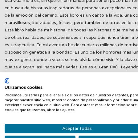
«La vida mola es, sin querer, un manual para ser un poco más feli
en busca de historias inspiradoras de personas excepcionales co
de la emoción del camino. Este libro es un canto a la vida, un
maravillosos, inolvidables, felices, pero también de otros en lo
Este libro habla de mi historia, de todas las historias que me he 
de otras realidades, de superhéroes sin capa que nunca tiran la t
es terapéutica. En mi aventura he descubierto millones de motiv
disposición genética a la bondad. Es uno de los hombres más l
muy exigente donde a veces se nos olvida cómo vivir. Y la clave 
que te alegren, así, nada más verlas. Ese es el Gran Raúl. Leyen
mola mucho más cuando la compartes con amigos como Raúl. En e
Utilizamos cookies
Podemos utilizarlas para el análisis de los datos de nuestros visitantes, par
mejorar nuestro sitio web, mostrar contenido personalizado y brindarle un
PRODUCTOS RELACIONADOS
excelente experiencia en el sitio web. Para obtener más información sobre 
cookies que utilizamos, abre los ajustes.
Aceptar todas