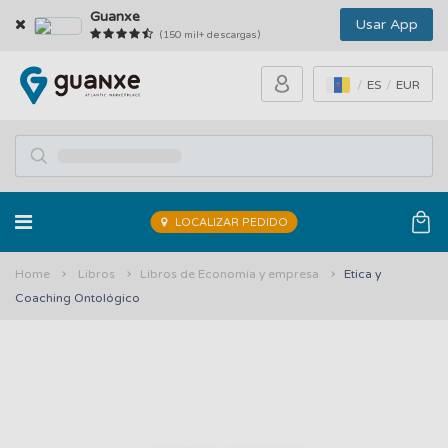
Guanxe
Usar App
(150 mil+ descargas)
ES
EUR
LOCALIZAR PEDIDO
Home
Libros
Libros de Economía y empresa
Etica y
Coaching Ontológico