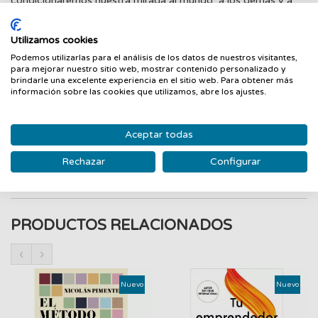
condicionaremos nuestra mirada al mundo, a los demas y a
nosotros mismos; en definitiva, nuestra mirada a la vida.
Nuestra propia respuesta a esta pregunta la hemos articulado
Utilizamos cookies
en el discurso de la ontología del lenguaje, de cuya
Podemos utilizarlas para el análisis de los datos de nuestros visitantes,
interpretación sobre el ser humano es tributaria la práctica del
para mejorar nuestro sitio web, mostrar contenido personalizado y
brindarle una excelente experiencia en el sitio web. Para obtener más
coaching ontológico. Partiendo de una de sus premisas que
información sobre las cookies que utilizamos, abre los ajustes.
señala que no solo actuamos de acuerdo con como somos
sino que tambien somos de acuerdo con como actuamos, es
Aceptar todas
posible aspirar a traves del coaching ontológico al
advenimient
Rechazar
Configurar
PRODUCTOS RELACIONADOS
‹
›
Nuevo
Nuevo