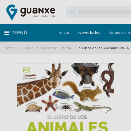
MENÚ
Inicio
Novedades
Nuestras 
Home
Libros
Libros de Historia
el Libro de los Animales 2024