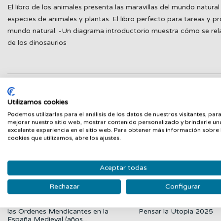
El libro de los animales presenta las maravillas del mundo natu
especies de animales y plantas. El libro perfecto para tareas y 
mundo natural. -Un diagrama introductorio muestra cómo se relacion
de los dinosaurios
PRODUCTOS RELACIONADOS
Utilizamos cookies
Podemos utilizarlas para el análisis de los datos de nuestros visitantes, par
Nuevo
N
mejorar nuestro sitio web, mostrar contenido personalizado y brindarle un
excelente experiencia en el sitio web. Para obtener más información sobre 
cookies que utilizamos, abre los ajustes.
Aceptar todas
Rechazar
Configurar
las Ordenes Mendicantes en la
Pensar la Utopia 2025
España Medieval (años...