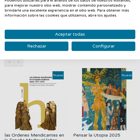
Podemos utilizarlas para el análisis de los datos de nuestros visitantes,
algunas de sus historias no te suenen tan lejanas, y que incluso
para mejorar nuestro sitio web, mostrar contenido personalizado y
lleguen a plantear soluciones clásicas a problemas
brindarle una excelente experiencia en el sitio web. Para obtener más
información sobre las cookies que utilizamos, abre los ajustes.
contemporáneos.
Aceptar todas
Rechazar
Configurar
PRODUCTOS RELACIONADOS
‹
›
Nuevo
Nuevo
las Ordenes Mendicantes en
Pensar la Utopia 2025