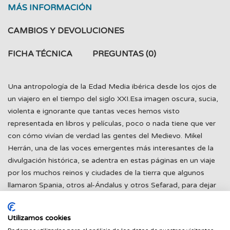
MÁS INFORMACIÓN
CAMBIOS Y DEVOLUCIONES
FICHA TÉCNICA
PREGUNTAS
(0)
Una antropología de la Edad Media ibérica desde los ojos de
un viajero en el tiempo del siglo XXI.Esa imagen oscura, sucia,
violenta e ignorante que tantas veces hemos visto
representada en libros y películas, poco o nada tiene que ver
con cómo vivían de verdad las gentes del Medievo. Mikel
Herrán, una de las voces emergentes más interesantes de la
divulgación histórica, se adentra en estas páginas en un viaje
por los muchos reinos y ciudades de la tierra que algunos
llamaron Spania, otros al-Ándalus y otros Sefarad, para dejar
hablar a los verdaderos protagonistas del Medievo: los
peregrinos, las pastoras, los mercaderes, los bandidos, los
Utilizamos cookies
esclavos, los caballeros, las trovadoras? Es probable que