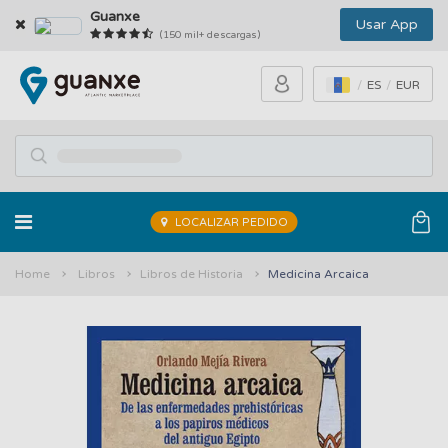
Guanxe
Usar App
(150 mil+ descargas)
ES
EUR
LOCALIZAR PEDIDO
Home
Libros
Libros de Historia
Medicina Arcaica