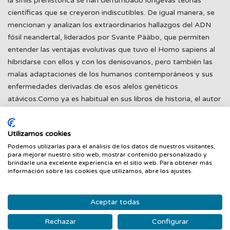
la sífilis prehistórica se han derrumbado longevas teorías
científicas que se creyeron indiscutibles. De igual manera, se
mencionan y analizan los extraordinarios hallazgos del ADN
fósil neandertal, liderados por Svante Pääbo, que permiten
entender las ventajas evolutivas que tuvo el Homo sapiens al
hibridarse con ellos y con los denisovanos, pero también las
malas adaptaciones de los humanos contemporáneos y sus
enfermedades derivadas de esos alelos genéticos
atávicos.Como ya es habitual en sus libros de historia, el autor
nos ofrece algunas traducciones originales en español como la
primera traducción completa de los cuarenta y ocho casos
Utilizamos cookies
clínicos del papiro de Edwin Smith desde la edición canónica
Podemos utilizarlas para el análisis de los datos de nuestros visitantes,
inglesa de J. H. Breasted (1930) pero teniendo en cuenta los
para mejorar nuestro sitio web, mostrar contenido personalizado y
jeroglíficos y haciendo una novedosa interpretación
brindarle una excelente experiencia en el sitio web. Para obtener más
información sobre las cookies que utilizamos, abre los ajustes.
contemporánea del papiro tanto médica como filológica.«La
historia de la medicina como núcleo de la reflexión humanista
nos ayuda a comprender de una forma más profunda
Aceptar todas
nuestros actuales problemas científicos y sociales,
Rechazar
Configurar
convirtiéndose en un poderoso instrumento conceptual que