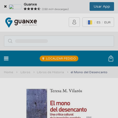
Guanxe
Usar App
(150 mil+ descargas)
ES
EUR
LOCALIZAR PEDIDO
Home
Libros
Libros de Historia
el Mono del Desencanto