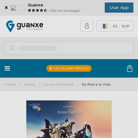
Guanxe
Usar App
(150 mil+ descargas)
ES
EUR
LOCALIZAR PEDIDO
Home
Libros
Libros de Política
Se Altera la Vida