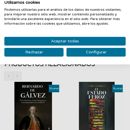
periodístico que nos interpela como ciudadanas y ciudadanos
Utilizamos cookies
y que empezó con un hipotiroidismo, el de la autora, y en
Podemos utilizarlas para el análisis de los datos de nuestros visitantes,
Bruselas, la capital de Europa, donde se dictan leyes que,
para mejorar nuestro sitio web, mostrar contenido personalizado y
brindarle una excelente experiencia en el sitio web. Para obtener más
desde la transparencia y la información, deberían priorizar
información sobre las cookies que utilizamos, abre los ajustes.
nuestra salud y la de un entorno no tóxico. "Editado con el
soporte del Departamento de Cultura de la Generalitat"
Aceptar todas
Rechazar
Configurar
PRODUCTOS RELACIONADOS
‹
›
Nuevo
Nuevo