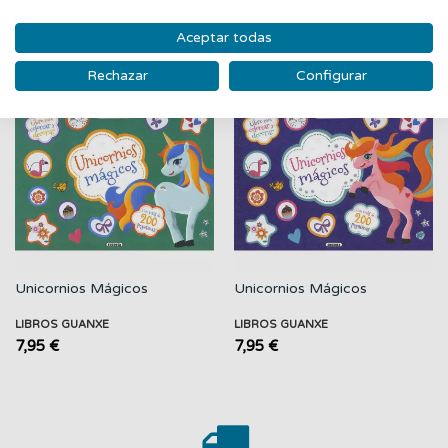
PRODUCTOS RELACIONADOS
Aceptar todas
‹
›
Rechazar
Configurar
Nuevo
Nuevo
Unicornios Mágicos
Unicornios Mágicos
LIBROS GUANXE
LIBROS GUANXE
7,95 €
7,95 €