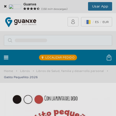
Guanxe
Usar App
(150 mil+ descargas)
ES
EUR
LOCALIZAR PEDIDO
Home
Libros
Libros de Salud, familia y desarrollo personal
Gatito Pequeñito 2026