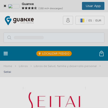
Guanxe
Usar App
(150 mil+ descargas)
ES
EUR
LOCALIZAR PEDIDO
Home
Libros
Libros de Salud, familia y desarrollo personal
Seitai