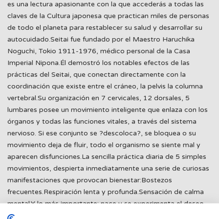
es una lectura apasionante con la que accederás a todas las
claves de la Cultura japonesa que practican miles de personas
de todo el planeta para restablecer su salud y desarrollar su
autocuidado.Seitai fue fundado por el Maestro Haruchika
Noguchi, Tokio 1911-1976, médico personal de la Casa
Imperial Nipona.Él demostró los notables efectos de las
prácticas del Seitai, que conectan directamente con la
coordinación que existe entre el cráneo, la pelvis la columna
vertebral.Su organización en 7 cervicales, 12 dorsales, 5
lumbares posee un movimiento inteligente que enlaza con los
órganos y todas las funciones vitales, a través del sistema
nervioso. Si ese conjunto se ?descoloca?, se bloquea o su
movimiento deja de fluir, todo el organismo se siente mal y
aparecen disfunciones.La sencilla práctica diaria de 5 simples
movimientos, despierta inmediatamente una serie de curiosas
manifestaciones que provocan bienestar:Bostezos
frecuentes.Respiración lenta y profunda.Sensación de calma
mental.Y lo más importante: nace y se experimenta el deseo
natural de que el cuerpo desea moverse a su manera.Este