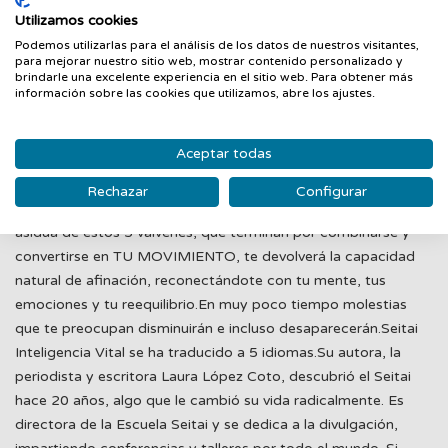
movimiento espontáneo y restaurativo, se llama KATSUGEN
Utilizamos cookies
UNDO. Una práctica muy popular en personas que practican
Podemos utilizarlas para el análisis de los datos de nuestros visitantes,
para mejorar nuestro sitio web, mostrar contenido personalizado y
Aikido, Meditación, deportistas, músicos y todo aquel que
brindarle una excelente experiencia en el sitio web. Para obtener más
desea recuperar el orden natural perdido por malas posturas y
información sobre las cookies que utilizamos, abre los ajustes.
exceso de actividad cerebral.El Seitai está reconocido por el
Ministerio de Educación, Cultura y Cienciajaponés desde 1959
Aceptar todas
como actividad esencial para la salud pública e incluso se
utiliza en algunos hospitales como práctica complementaria
Rechazar
Configurar
para ayudar a la recuperación de los pacientes.La repetición
asidua de estos 5 vaivenes, que terminan por combinarse y
convertirse en TU MOVIMIENTO, te devolverá la capacidad
natural de afinación, reconectándote con tu mente, tus
emociones y tu reequilibrio.En muy poco tiempo molestias
que te preocupan disminuirán e incluso desaparecerán.Seitai
Inteligencia Vital se ha traducido a 5 idiomas.Su autora, la
periodista y escritora Laura López Coto, descubrió el Seitai
hace 20 años, algo que le cambió su vida radicalmente. Es
directora de la Escuela Seitai y se dedica a la divulgación,