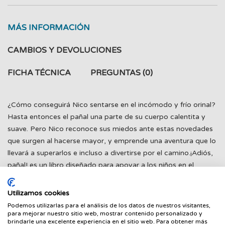
MÁS INFORMACIÓN
CAMBIOS Y DEVOLUCIONES
FICHA TÉCNICA
PREGUNTAS
(0)
¿Cómo conseguirá Nico sentarse en el incómodo y frío orinal?
Hasta entonces el pañal una parte de su cuerpo calentita y
suave. Pero Nico reconoce sus miedos ante estas novedades
que surgen al hacerse mayor, y emprende una aventura que lo
llevará a superarlos e incluso a divertirse por el camino.¡Adiós,
pañal! es un libro diseñado para apoyar a los niños en el
momento en que se enfrentan a uno de los primeros
obstáculos de su corta existencia: ¡prescindir del pañal! Nico,
Utilizamos cookies
su protagonista, es un conejito con el que todos los niños
Podemos utilizarlas para el análisis de los datos de nuestros visitantes,
pueden identificarse. ¡Desliza el dedo y descubre esta historia!
para mejorar nuestro sitio web, mostrar contenido personalizado y
brindarle una excelente experiencia en el sitio web. Para obtener más