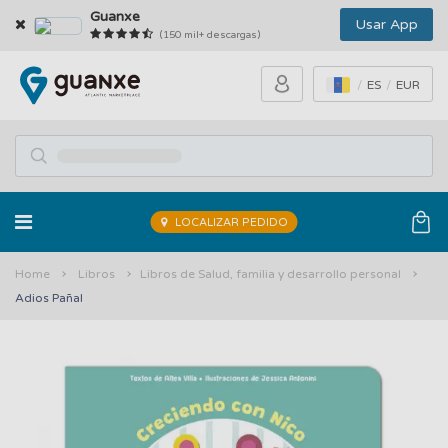
Guanxe
Usar App
(150 mil+ descargas)
ES
EUR
LOCALIZAR PEDIDO
Home
Libros
Libros de Salud, familia y desarrollo personal
Adios Pañal