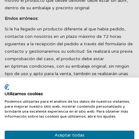
motivo el producto que desee devolver debe estar sin abrir,
dentro de su embalaje y precinto original.
Envíos erróneos:
Si le ha llegado un producto diferente al que había pedido,
contacte con nosotros en un plazo máximo de 72 horas
siguientes a la recepción del pedido a través del formulario de
contacto y gestionaremos su solicitud. Se realizará una previa
comprobación del caso, el producto debe estar
en óptimas condiciones, con su embalaje original, sin ningún
tipo de uso y apto para la venta, también se realizarán unas
comprobaciones internas.
Para agilizar el proceso rogamos nos envíe las siguientes
Utilizamos cookies
fotografías de producto en cuestión adjunto en su solicitud:
Podemos utilizarlas para el análisis de los datos de nuestros visitantes,
- Fotografía de la parte delantera del producto en su embalaje
para mejorar nuestro sitio web, mostrar contenido personalizado y
brindarle una excelente experiencia en el sitio web. Para obtener más
original.
información sobre las cookies que utilizamos, abre los ajustes.
- Fotografía del código de barras (EAN) del producto.
En este caso, procederemos a la revisión de su solicitud y
Aceptar todas
organizaremos la recogida del producto con usted.