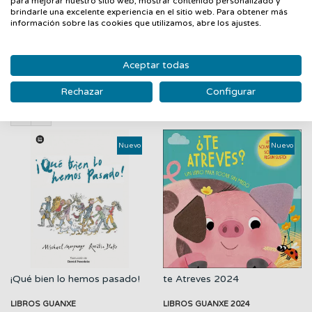
transportar a los lectores a vivir intensamente la experiencia
para mejorar nuestro sitio web, mostrar contenido personalizado y
brindarle una excelente experiencia en el sitio web. Para obtener más
de descubrir el mundo por primera vez.
información sobre las cookies que utilizamos, abre los ajustes.
Aceptar todas
PRODUCTOS RELACIONADOS
Rechazar
Configurar
‹
›
Nuevo
Nuevo
¡Qué bien lo hemos pasado!
te Atreves 2024
LIBROS GUANXE
LIBROS GUANXE 2024