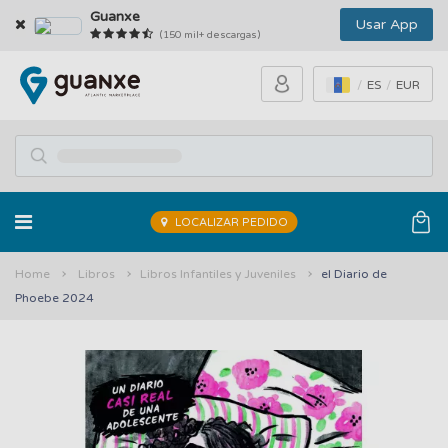
Guanxe
Usar App
(150 mil+ descargas)
ES
EUR
LOCALIZAR PEDIDO
Home
Libros
Libros Infantiles y Juveniles
el Diario de
Phoebe 2024