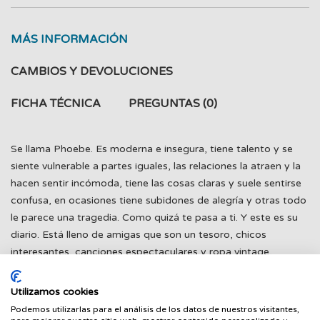
MÁS INFORMACIÓN
CAMBIOS Y DEVOLUCIONES
FICHA TÉCNICA
PREGUNTAS
(0)
Se llama Phoebe. Es moderna e insegura, tiene talento y se
siente vulnerable a partes iguales, las relaciones la atraen y la
hacen sentir incómoda, tiene las cosas claras y suele sentirse
confusa, en ocasiones tiene subidones de alegría y otras todo
le parece una tragedia. Como quizá te pasa a ti. Y este es su
diario. Está lleno de amigas que son un tesoro, chicos
interesantes, canciones espectaculares y ropa vintage,
ambiciones artísticas, viejas heridas y nuevos amores. Phoebe
Wahl ha mezclado verdad con ficción e ilustraciones con
Utilizamos cookies
texto, y con ello ha logrado crear un hechizo capaz de
Podemos utilizarlas para el análisis de los datos de nuestros visitantes,