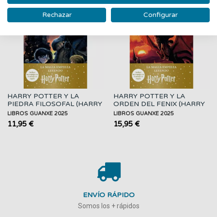
Nuevo
Nuevo
Rechazar
Configurar
HARRY POTTER Y LA
HARRY POTTER Y LA
PIEDRA FILOSOFAL (HARRY
ORDEN DEL FENIX (HARRY
POTTER [EDICION...
POTTER [EDICION...
LIBROS GUANXE 2025
LIBROS GUANXE 2025
11,95 €
15,95 €
ENVÍO RÁPIDO
Somos los + rápidos