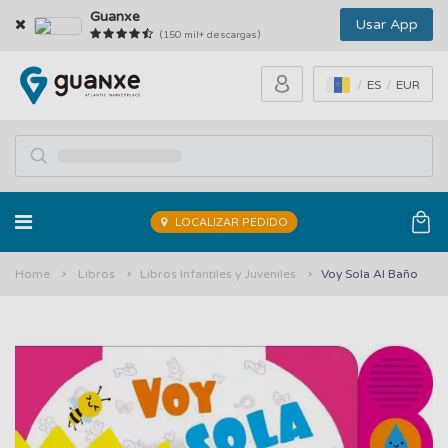
Guanxe
Usar App
(150 mil+ descargas)
ES
EUR
LOCALIZAR PEDIDO
Home
Libros
Libros Infantiles y Juveniles
Voy Sola Al Baño