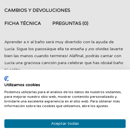
CAMBIOS Y DEVOLUCIONES
FICHA TÉCNICA
PREGUNTAS
(0)
Aprender a ir al baño será muy divertido con la ayuda de
Lucía. Sigue los pasosáque ella te enseña y ¡no olvides lavarte
bien las manos cuando termines! Aláfinal, podrás cantar con
Lucía una graciosa canción para celebrar que has idoáal baño
tú solita.
Utilizamos cookies
Podemos utilizarlas para el análisis de los datos de nuestros visitantes,
para mejorar nuestro sitio web, mostrar contenido personalizado y
PRODUCTOS RELACIONADOS
brindarle una excelente experiencia en el sitio web. Para obtener más
información sobre las cookies que utilizamos, abre los ajustes.
‹
›
Aceptar todas
Nuevo
Nuevo