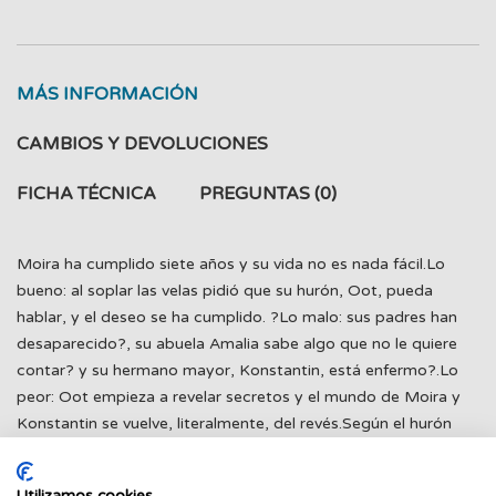
MÁS INFORMACIÓN
CAMBIOS Y DEVOLUCIONES
FICHA TÉCNICA
PREGUNTAS
(0)
Moira ha cumplido siete años y su vida no es nada fácil.Lo
bueno: al soplar las velas pidió que su hurón, Oot, pueda
hablar, y el deseo se ha cumplido. ?Lo malo: sus padres han
desaparecido?, su abuela Amalia sabe algo que no le quiere
contar? y su hermano mayor, Konstantin, está enfermo?.Lo
peor: Oot empieza a revelar secretos y el mundo de Moira y
Konstantin se vuelve, literalmente, del revés.Según el hurón
(aunque cualquiera se fía), sus padres están atrapados en el
Otro Lado, un mundo oculto del que no todos pueden volver
Utilizamos cookies