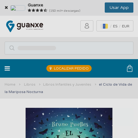
Guanxe
Usar App
(150 mil+ descargas)
ES
EUR
LOCALIZAR PEDIDO
Home
Libros
Libros Infantiles y Juveniles
el Ciclo de Vida de
la Mariposa Nocturna