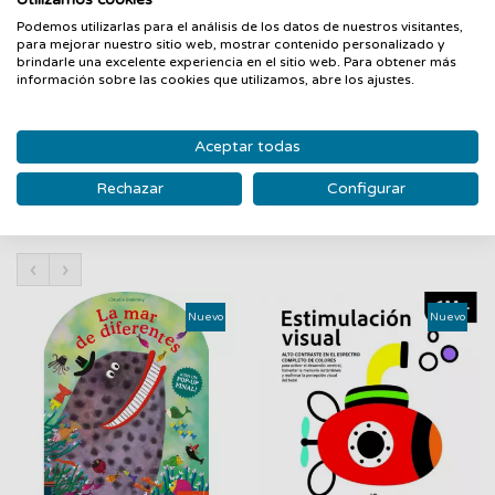
y que está lleno de peligros, aliados falsos y amistades
Podemos utilizarlas para el análisis de los datos de nuestros visitantes,
inesperadas. En él, los miedos son más reales que nunca y son
para mejorar nuestro sitio web, mostrar contenido personalizado y
ellos los que se enfrentan a ti. Y Moira y Konstantin tienen
brindarle una excelente experiencia en el sitio web. Para obtener más
información sobre las cookies que utilizamos, abre los ajustes.
muchos, muchos miedos, pero también están decididos a
traer a sus padres de vuelta a casa.
Aceptar todas
Rechazar
Configurar
PRODUCTOS RELACIONADOS
‹
›
Nuevo
Nuevo