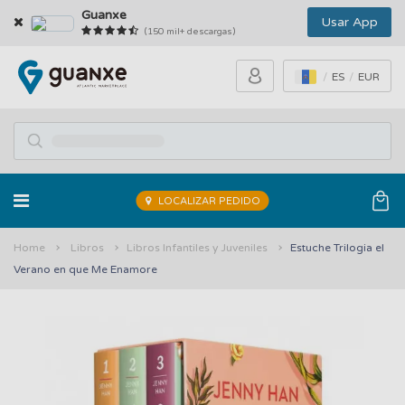
Guanxe
Usar App
(150 mil+ descargas)
ES
EUR
LOCALIZAR PEDIDO
Home
Libros
Libros Infantiles y Juveniles
Estuche Trilogia el
Verano en que Me Enamore