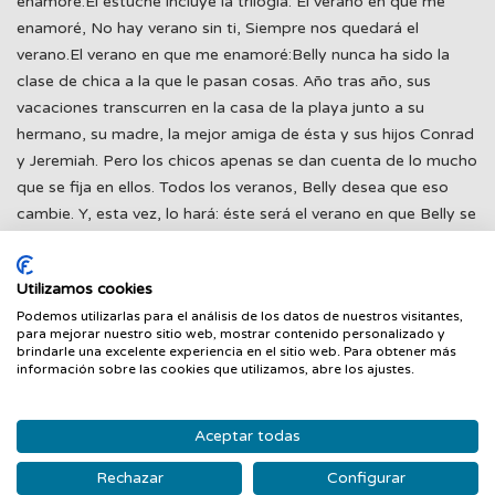
enamoré.El estuche incluye la trilogía: El verano en que me
enamoré, No hay verano sin ti, Siempre nos quedará el
verano.El verano en que me enamoré:Belly nunca ha sido la
clase de chica a la que le pasan cosas. Año tras año, sus
vacaciones transcurren en la casa de la playa junto a su
hermano, su madre, la mejor amiga de ésta y sus hijos Conrad
y Jeremiah. Pero los chicos apenas se dan cuenta de lo mucho
que se fija en ellos. Todos los veranos, Belly desea que eso
cambie. Y, esta vez, lo hará: éste será el verano en que Belly se
volverá guapa, el verano en que todo cambiará.No hay verano
sin ti:Belly espera con impaciencia la llegada de las vacaciones
Utilizamos cookies
para reencontrarse con Conrad y Jeremiah en la casa de la
Podemos utilizarlas para el análisis de los datos de nuestros visitantes,
playa. Pero este verano no podrá ir. No después de que la
para mejorar nuestro sitio web, mostrar contenido personalizado y
madre de los chicos volviera a enfermar y de que Conrad
brindarle una excelente experiencia en el sitio web. Para obtener más
información sobre las cookies que utilizamos, abre los ajustes.
cambiara. Todo lo que el verano significaba se ha esfumado y
Belly está deseando que acabe. Hasta que recibe una llamada
inesperada que la convence de que aún podría volver a ser
Aceptar todas
como antes. Y eso sólo puede ocurrir en un lugar?áSiempre
Rechazar
Configurar
nos quedará el verano:Belly sólo ha querido a dos chicos en su