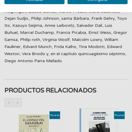
Hecht, Lucia Moholy, Florence Henri, Ise Frank, George
Hogningen, Blasco Ibáñez, Marcel Proust, María Casartelli,
Dejan Sudjic, Philip Johnson, santa Bárbara, Frank Gehry, Toyo
Ito, Kazuyo Seijima, Annie Leibovitz, Salvador Dalí, Luis
Buñuel, Marcel Duchamp, Francis Picabia, Ernst Weiss, Gregor
Samsa, Philip roth, Virginia Woolf, Malcolm Lowry, William
Faulkner, Edvard Munch, Frida Kalho, Tina Modotti, Edward
Weston, Vera Broido y, en el capítulo quincuagésimo séptimo,
Diego Antonio Parra Mellado.
PRODUCTOS RELACIONADOS
‹
›
Nuevo
Nuevo