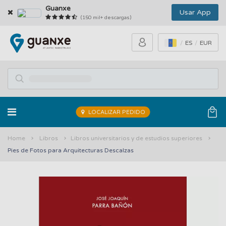
Guanxe
Usar App
(150 mil+ descargas)
ES
EUR
LOCALIZAR PEDIDO
Home
Libros
Libros universitarios y de estudios superiores
Pies de Fotos para Arquitecturas Descalzas