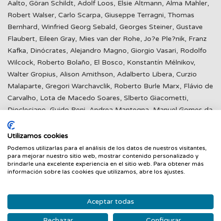
Aalto, Göran Schildt, Adolf Loos, Elsie Altmann, Alma Mahler,
Robert Walser, Carlo Scarpa, Giuseppe Terragni, Thomas
Bernhard, Winfried Georg Sebald, Georges Steiner, Gustave
Flaubert, Eileen Gray, Mies van der Rohe, Jo?e Ple?nik, Franz
Kafka, Dinócrates, Alejandro Magno, Giorgio Vasari, Rodolfo
Wilcock, Roberto Bolaño, El Bosco, Konstantín Mélnikov,
Walter Gropius, Alison Amithson, Adalberto Libera, Curzio
Malaparte, Gregori Warchavclik, Roberto Burle Marx, Flávio de
Carvalho, Lota de Macedo Soares, Slberto Giacometti,
Diocleciano, Guido Reni, Andrea Mantegna, Manuel Gomes da
Costa, Zaha Hadid, Norman Foster, Richard Neutra, Julius
Shulman, Dédalo, Pasífae, Salomón, Hefaistos, Fernando
Utilizamos cookies
García Mercadal, Marcel Breuer, Pablo Picasso, David
Podemos utilizarlas para el análisis de los datos de nuestros visitantes,
para mejorar nuestro sitio web, mostrar contenido personalizado y
Douglas Duncan, Lee Miller, David E. Scherman, Arne
brindarle una excelente experiencia en el sitio web. Para obtener más
Jacobsen, Mario Ridolfi, Hans Poelzig, Joan Miró, Margaret
información sobre las cookies que utilizamos, abre los ajustes.
Michaelis, Marcello Piacentini, Albert Speer, Carlo Mollino,
José Luis Sert, Lucas Cranach, Gian Luigi Banfi, Luigi Fini,
Aceptar todas
Ernesto Nathan Rogers, José Torres Clavé, Johnny
Weissmüller, Antoni Bonet, Lászlô Moholy-nagy, Irene Bayer-
Rechazar
Configurar