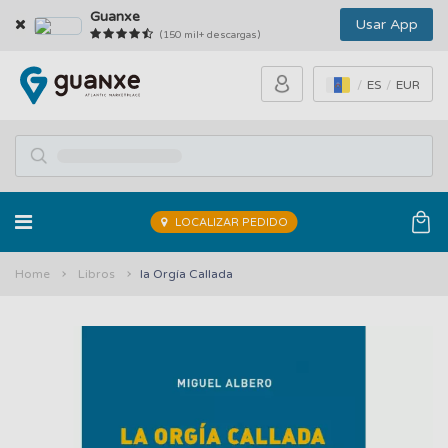
Guanxe
Usar App
(150 mil+ descargas)
ES
EUR
LOCALIZAR PEDIDO
Home
Libros
la Orgía Callada