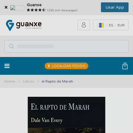
Guanxe
Usar App
(150 mil+ descargas)
ES
EUR
LOCALIZAR PEDIDO
Home
Libros
el Rapto de Marah