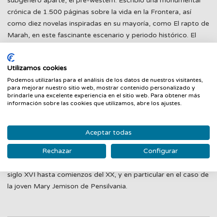
subgénero aparte, el pre-western. Escribió una monumental
crónica de 1.500 páginas sobre la vida en la Frontera, así
como diez novelas inspiradas en su mayoría, como El rapto de
Marah, en este fascinante escenario y periodo histórico. El
rapto de Marah (1950), la novela más lograda de Van Every,
narra el periplo de una caravana en la que viaja la joven Marah
Utilizamos cookies
Blake desde Tidewater hasta una próspera hacienda en la
Podemos utilizarlas para el análisis de los datos de nuestros visitantes,
lejana frontera donde la espera el potentado Colby Gower
para mejorar nuestro sitio web, mostrar contenido personalizado y
para casarse con ella. Colby ha contratado a dos de los
brindarle una excelente experiencia en el sitio web. Para obtener más
información sobre las cookies que utilizamos, abre los ajustes.
mejores exploradores para que guíen y acompañen a la
comitiva. Todo marcha según el plan previsto hasta que uno
de los guías descubre huellas de un rastreador indio que
Aceptar todas
parece acechar a la caravana. El desenlace de esta historia
Rechazar
Configurar
está inspirado en un buen número de casos reales que
tuvieron lugar en todo el territorio de Norteamérica desde el
siglo XVI hasta comienzos del XX, y en particular en el caso de
la joven Mary Jemison de Pensilvania.