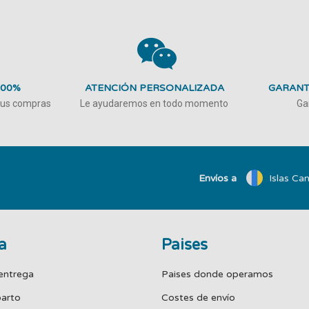
100%
ATENCIÓN PERSONALIZADA
GARANT
 tus compras
Le ayudaremos en todo momento
Ga
Envíos a
Islas Can
a
Paises
entrega
Paises donde operamos
parto
Costes de envío