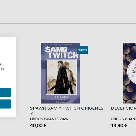
uevo
Nuevo
a
a
las
do!
SPAWN SAM Y TWITCH ORIGENES
DECEPCION
2
LIBROS GUANXE 2026
LIBROS GUAN
40,00 €
14,90 €