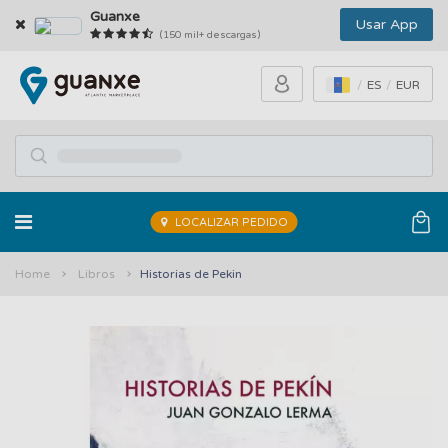
Guanxe
Usar App
(150 mil+ descargas)
ES
EUR
LOCALIZAR PEDIDO
Home
Libros
Historias de Pekin