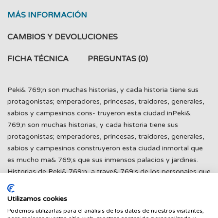
MÁS INFORMACIÓN
CAMBIOS Y DEVOLUCIONES
FICHA TÉCNICA
PREGUNTAS
(0)
Peki& 769;n son muchas historias, y cada historia tiene sus
protagonistas; emperadores, princesas, traidores, generales,
sabios y campesinos cons- truyeron esta ciudad inPeki&
769;n son muchas historias, y cada historia tiene sus
protagonistas; emperadores, princesas, traidores, generales,
sabios y campesinos construyeron esta ciudad inmortal que
es mucho ma& 769;s que sus inmensos palacios y jardines.
Historias de Peki& 769;n, a trave& 769;s de los personajes que
la engrandecieron o arrasaron, nos permite conocer esta
ciudad que se alza en busca del cielo. Entre la historia y la
Utilizamos cookies
leyenda, oculta por las inmensas avenidas, por los rascacielos
Podemos utilizarlas para el análisis de los datos de nuestros visitantes,