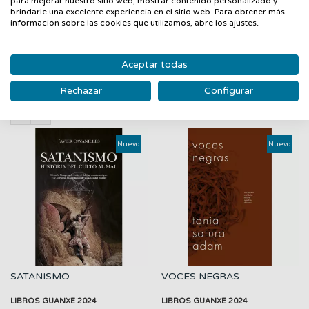
y el bullicio multitudinario, en los resquicios de la gran urbe
para mejorar nuestro sitio web, mostrar contenido personalizado y
brindarle una excelente experiencia en el sitio web. Para obtener más
moderna, queda este Peki& 769;n eterno.
información sobre las cookies que utilizamos, abre los ajustes.
Aceptar todas
PRODUCTOS RELACIONADOS
Rechazar
Configurar
‹
›
Nuevo
Nuevo
SATANISMO
VOCES NEGRAS
LIBROS GUANXE 2024
LIBROS GUANXE 2024