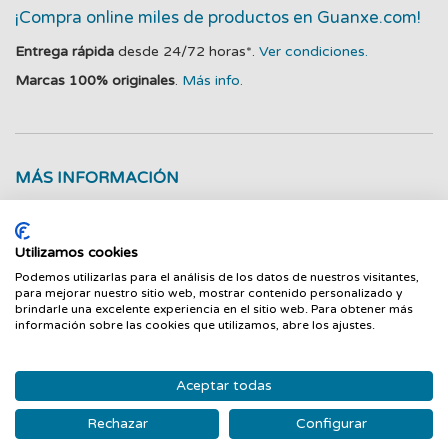
¡Compra online miles de productos en Guanxe.com!
Entrega rápida
desde 24/72 horas*.
Ver condiciones.
Marcas 100% originales
.
Más info.
MÁS INFORMACIÓN
CAMBIOS Y DEVOLUCIONES
Utilizamos cookies
PREGUNTAS
(0)
Podemos utilizarlas para el análisis de los datos de nuestros visitantes,
para mejorar nuestro sitio web, mostrar contenido personalizado y
brindarle una excelente experiencia en el sitio web. Para obtener más
información sobre las cookies que utilizamos, abre los ajustes.
Reflejos * rosado * Mezcla de algodón * hebillas de cinturon *
cierre frontal con botón y cremallera * pierna recta * parche
con el logo en la parte trasera * dos bolsillos laterales con
Aceptar todas
abertura * dos bolsillos traseros ribeteados * Elija
Rechazar
Configurar
positivamente: este producto consciente contiene algodón de