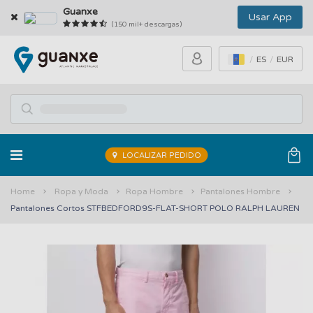
Guanxe
Usar App
(150 mil+ descargas)
ES
EUR
LOCALIZAR PEDIDO
Home
Ropa y Moda
Ropa Hombre
Pantalones Hombre
Pantalones Cortos STFBEDFORD9S-FLAT-SHORT POLO RALPH LAUREN