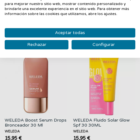
Acción hidratante y bronceadora.
para mejorar nuestro sitio web, mostrar contenido personalizado y
brindarle una excelente experiencia en el sitio web. Para obtener más
información sobre las cookies que utilizamos, abre los ajustes.
Aceptar todas
PRODUCTOS RELACIONADOS
Rechazar
Configurar
‹
›
WELEDA Boost Serum Drops
WELEDA Fluido Solar Glow
Bronceador 30 Ml
Spf 30 30ML
WELEDA
WELEDA
15,95 €
15,95 €