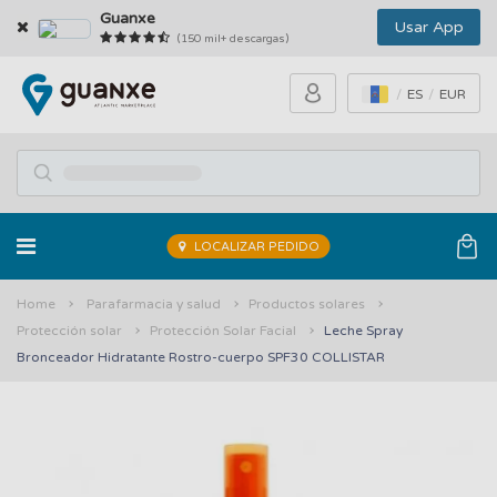
Guanxe
Usar App
(150 mil+ descargas)
ES
EUR
LOCALIZAR PEDIDO
Home
Parafarmacia y salud
Productos solares
Protección solar
Protección Solar Facial
Leche Spray
Bronceador Hidratante Rostro-cuerpo SPF30 COLLISTAR