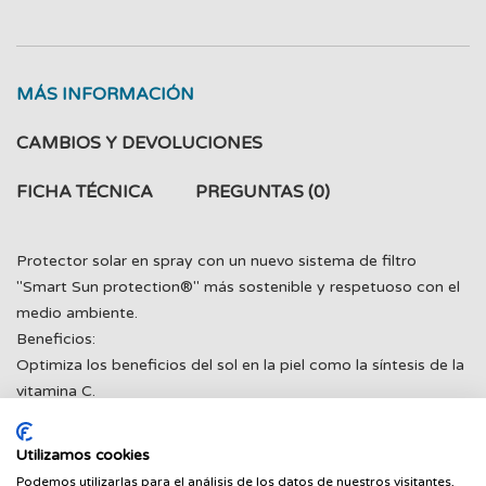
MÁS INFORMACIÓN
CAMBIOS Y DEVOLUCIONES
FICHA TÉCNICA
PREGUNTAS
(0)
Protector solar en spray con un nuevo sistema de filtro
"Smart Sun protection®" más sostenible y respetuoso con el
medio ambiente.
Beneficios:
Optimiza los beneficios del sol en la piel como la síntesis de la
vitamina C.
Protege del perjuicio que el sol ocasiona como el
fotoenvejecimiento, la irritación o la deshidratación cutánea.
Utilizamos cookies
FPS 30
Podemos utilizarlas para el análisis de los datos de nuestros visitantes,