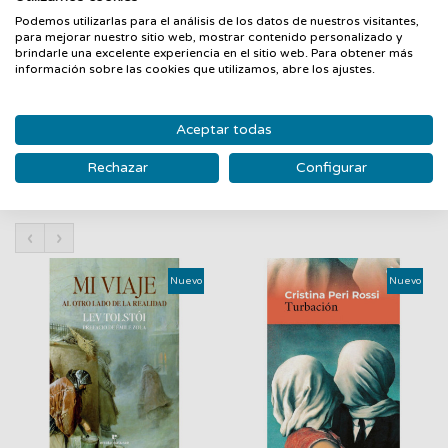
mucho más que una relación profesional, sin ser consciente
Podemos utilizarlas para el análisis de los datos de nuestros visitantes,
del peligro en el que ha puesto su vida.En este apasionante
para mejorar nuestro sitio web, mostrar contenido personalizado y
trhiller psicológico y procedimental el lector acompañará a los
brindarle una excelente experiencia en el sitio web. Para obtener más
información sobre las cookies que utilizamos, abre los ajustes.
protagonistas en una investigación en la que las sombras del
pasado resurgirán para enfrentarlos a sus peores pesadillas.
Aceptar todas
Rechazar
Configurar
PRODUCTOS RELACIONADOS
‹
›
Nuevo
Nuevo