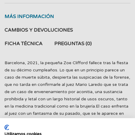
MÁS INFORMACIÓN
CAMBIOS Y DEVOLUCIONES
FICHA TÉCNICA
PREGUNTAS
(0)
Barcelona, 2021, la pequeña Zoe Clifford fallece tras la fiesta
de su décimo cumpleaños. Lo que en un principio parece un
caso de muerte súbita, despierta las suspicacias de la forense,
que no tarda en confirmarle al juez Mario Laredo que se trata
de un caso de envenenamiento por aconitia, una sustancia
prohibida y letal con un largo historial de usos oscuros, tanto
en la medicina tradicional como en la brujería.El caso enfrenta
al juez con un fantasma de su pasado, que se le aparece en
sueños para revelarle mensajes cifrados sobre la causa. Laredo
contará con la ayuda de Virginia, una fiscal a la que lo une
Utilizamos cookies