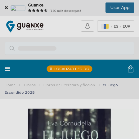
Guanxe
Usar App
(150 mil+ descargas)
ES
EUR
LOCALIZAR PEDIDO
Home
Libros
Libros de Literatura y ficción
el Juego
Escondido 2025