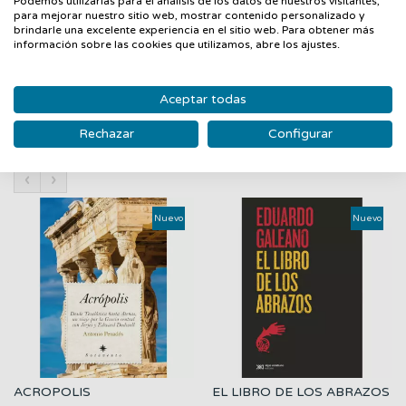
Podemos utilizarlas para el análisis de los datos de nuestros visitantes,
páginas, deudoras del género del esperpento, la realidad
para mejorar nuestro sitio web, mostrar contenido personalizado y
histórica aparece deformada hasta lo grotesco para trazar
brindarle una excelente experiencia en el sitio web. Para obtener más
información sobre las cookies que utilizamos, abre los ajustes.
una hilarante caricatura de la biografía del caudillo.
Aceptar todas
Rechazar
Configurar
PRODUCTOS RELACIONADOS
‹
›
Nuevo
Nuevo
ACROPOLIS
EL LIBRO DE LOS ABRAZOS