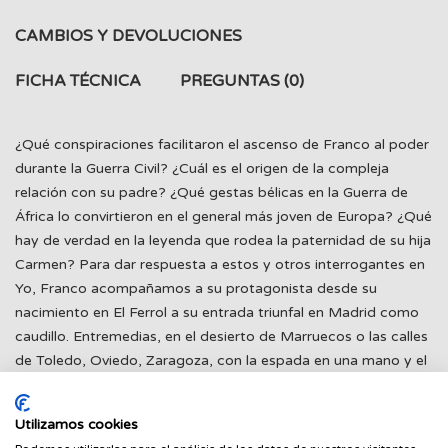
CAMBIOS Y DEVOLUCIONES
FICHA TÉCNICA
PREGUNTAS
(0)
¿Qué conspiraciones facilitaron el ascenso de Franco al poder
durante la Guerra Civil? ¿Cuál es el origen de la compleja
relación con su padre? ¿Qué gestas bélicas en la Guerra de
África lo convirtieron en el general más joven de Europa? ¿Qué
hay de verdad en la leyenda que rodea la paternidad de su hija
Carmen? Para dar respuesta a estos y otros interrogantes en
Yo, Franco acompañamos a su protagonista desde su
nacimiento en El Ferrol a su entrada triunfal en Madrid como
caudillo. Entremedias, en el desierto de Marruecos o las calles
de Toledo, Oviedo, Zaragoza, con la espada en una mano y el
crucifijo en la otra, Franco no dudará en enfrentarse al
comunismo, la libertad, la democracia y todas las herejías
Utilizamos cookies
liberales que amenazaban con destruir España.En estas