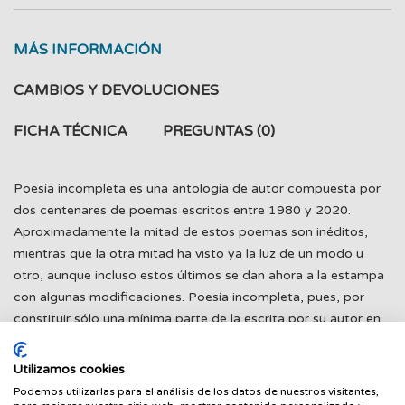
MÁS INFORMACIÓN
CAMBIOS Y DEVOLUCIONES
FICHA TÉCNICA
PREGUNTAS
(0)
Poesía incompleta es una antología de autor compuesta por
dos centenares de poemas escritos entre 1980 y 2020.
Aproximadamente la mitad de estos poemas son inéditos,
mientras que la otra mitad ha visto ya la luz de un modo u
otro, aunque incluso estos últimos se dan ahora a la estampa
con algunas modificaciones. Poesía incompleta, pues, por
constituir sólo una mínima parte de la escrita por su autor en
los cuarenta años que se acotan en el libro, pero, sobre todo,
por entenderse la poesía como obra en permanente revisión e
Utilizamos cookies
inevitablemente demediada hasta que la reescribe el lector, a
Podemos utilizarlas para el análisis de los datos de nuestros visitantes,