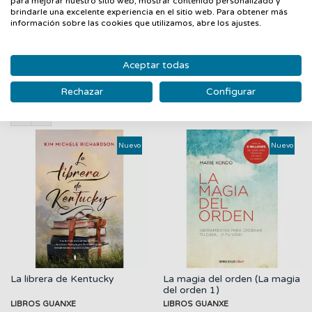
tenor de su particular sensibilidad y en función de su caudal de
para mejorar nuestro sitio web, mostrar contenido personalizado y
brindarle una excelente experiencia en el sitio web. Para obtener más
experiencias.
información sobre las cookies que utilizamos, abre los ajustes.
Aceptar todas
PRODUCTOS RELACIONADOS
Rechazar
Configurar
‹
›
Nuevo
Nuevo
La librera de Kentucky
La magia del orden (La magia
del orden 1)
LIBROS GUANXE
LIBROS GUANXE