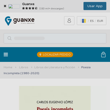
Guanxe
Usar App
(150 mil+ descargas)
ES
EUR
LOCALIZAR PEDIDO
Home
Libros
Libros de Literatura y ficción
Poesia
Incompleta (1980-2020)