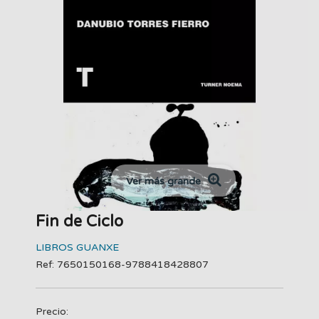
Ver más grande
Fin de Ciclo
LIBROS GUANXE
Ref: 7650150168-9788418428807
Precio: