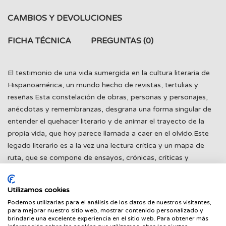
CAMBIOS Y DEVOLUCIONES
FICHA TÉCNICA
PREGUNTAS
(0)
El testimonio de una vida sumergida en la cultura literaria de
Hispanoamérica, un mundo hecho de revistas, tertulias y
reseñas.Esta constelación de obras, personas y personajes,
anécdotas y remembranzas, desgrana una forma singular de
entender el quehacer literario y de animar el trayecto de la
propia vida, que hoy parece llamada a caer en el olvido.Este
legado literario es a la vez una lectura crítica y un mapa de
ruta, que se compone de ensayos, crónicas, críticas y
semblanzas de autores de todo el mundo: desde Choderlos
de Laclos a Constantino Cavafis, de Lionel Trilling a George
Utilizamos cookies
Steiner, de Silvina Ocampo a Ida Vitale, de Luis Cernuda a
Podemos utilizarlas para el análisis de los datos de nuestros visitantes,
Josep Pla, de Clarice Lispector a Octavio Paz.
para mejorar nuestro sitio web, mostrar contenido personalizado y
brindarle una excelente experiencia en el sitio web. Para obtener más