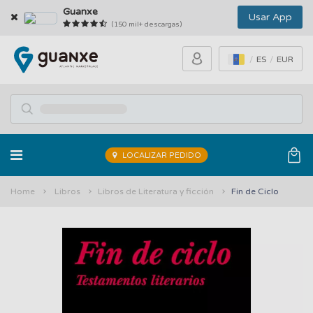
Guanxe
Usar App
(150 mil+ descargas)
ES
EUR
LOCALIZAR PEDIDO
Home
Libros
Libros de Literatura y ficción
Fin de Ciclo