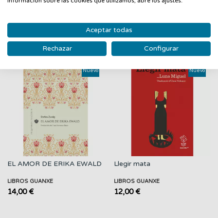
información sobre las cookies que utilizamos, abre los ajustes.
PRODUCTOS RELACIONADOS
Aceptar todas
Rechazar
Configurar
‹
›
Nuevo
Nuevo
EL AMOR DE ERIKA EWALD
Llegir mata
LIBROS GUANXE
LIBROS GUANXE
14,00 €
12,00 €