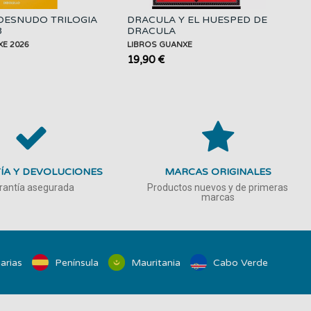
DESNUDO TRILOGIA
DRACULA Y EL HUESPED DE
3
DRACULA
XE 2026
LIBROS GUANXE
19,90 €
ÍA Y DEVOLUCIONES
MARCAS ORIGINALES
rantía asegurada
Productos nuevos y de primeras
marcas
arias
Península
Mauritania
Cabo Verde