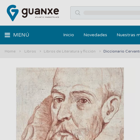
MENÚ
Inicio
Novedades
Nuestras 
Home
Libros
Libros de Literatura y ficción
Diccionario Cervant