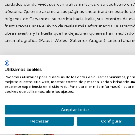
ciudades donde vivió, sus campañas militares y su cautiverio en A
póstuma.Quien se asome a sus páginas encontrará un estado de 
orígenes de Cervantes, su partida hacia Italia, sus intentos de 
frustraciones ante el éxito de rivales más afortunados.La atracc
obra maestra y la huella que ha dejado en quienes han meditado so
cinematográfica (Pabst, Welles, Gutiérrez Aragón), crítica (Unam
Utilizamos cookies
PRODUCTOS RELACIONADOS
Podemos utilizarlas para el análisis de los datos de nuestros visitantes, par
mejorar nuestro sitio web, mostrar contenido personalizado y brindarle un
Nuevo
N
excelente experiencia en el sitio web. Para obtener más información sobre 
cookies que utilizamos, abre los ajustes.
Aceptar todas
Rechazar
Configurar