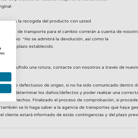
iginal.
nizaremos la recogida del producto con usted.
 gastos de transporte para el cambio correrán a cuenta de nosotro
 el cambio. *No se admitirá la devolución, así como la
a
ntro del plazo establecido.
a
las
n o a sufrido una rotura, contacte con nosotros a través de nuestr
, así como defectuoso de origen, si no ha sido comunicado dentro d
oder determinar los daños/defectos y poder realizar una correcta g
ar los hechos. Finalizado el proceso de comprobación, si procede,
también se lo haga saber a la agencia de transportes que haya ges
l cliente estará informado de estás contingencias y del plazo prev