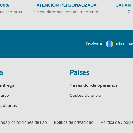
100%
ATENCIÓN PERSONALIZADA
GARANT
 tus compras
Le ayudaremos en todo momento
Ga
Envíos a
Islas Can
a
Paises
entrega
Paises donde operamos
parto
Costes de envío
 aduanas
nos y condiciones de uso
Política de privacidad
Política de Cooki