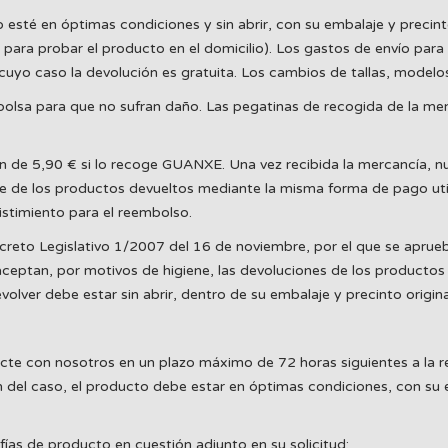
é en óptimas condiciones y sin abrir, con su embalaje y precinto or
para probar el producto en el domicilio). Los gastos de envío para 
uyo caso la devolución es gratuita. Los cambios de tallas, modelos
olsa para que no sufran daño. Las pegatinas de recogida de la mens
n de 5,90 € si lo recoge GUANXE. Una vez recibida la mercancía, n
e de los productos devueltos mediante la misma forma de pago util
stimiento para el reembolso.
creto Legislativo 1/2007 del 16 de noviembre, por el que se aprueba
eptan, por motivos de higiene, las devoluciones de los productos 
ver debe estar sin abrir, dentro de su embalaje y precinto origina
acte con nosotros en un plazo máximo de 72 horas siguientes a la r
 del caso, el producto debe estar en óptimas condiciones, con su em
fías de producto en cuestión adjunto en su solicitud: