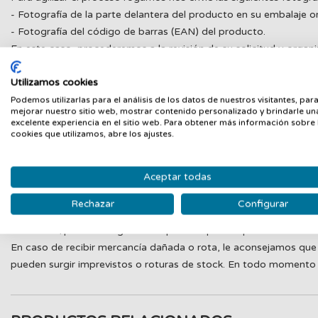
- Fotografía de la parte delantera del producto en su embalaje or
- Fotografía del código de barras (EAN) del producto.
En este caso, procederemos a la revisión de su solicitud y orga
En caso de un error de GUANXE en la preparación del pedido, los
Utilizamos cookies
deberá abonar el cliente, el coste del servicio de transporte para
Podemos utilizarlas para el análisis de los datos de nuestros visitantes, par
reclamación de un artículo faltante, si no ha sido comunicado de
mejorar nuestro sitio web, mostrar contenido personalizado y brindarle un
excelente experiencia en el sitio web. Para obtener más información sobre 
Roturas o defectos de origen:
cookies que utilizamos, abre los ajustes.
En el caso de que su pedido haya llegado defectuoso desde orige
recepción y gestionaremos su incidencia.
Aceptar todas
Importante
: No se admitirá la devolución de un artículo dañado
Rechazar
Configurar
necesitaremos siempre una o varias pruebas del comprador para p
mercancía/pedido o alguna otra prueba que nos permita determin
En caso de recibir mercancía dañada o rota, le aconsejamos que 
pueden surgir imprevistos o roturas de stock. En todo momento e