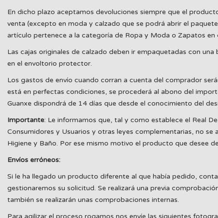
En dicho plazo aceptamos devoluciones siempre que el producto est
venta (excepto en moda y calzado que se podrá abrir el paquete 
artículo pertenece a la categoría de Ropa y Moda o Zapatos en c
Las cajas originales de calzado deben ir empaquetadas con una b
en el envoltorio protector.
Los gastos de envío cuando corran a cuenta del comprador será
está en perfectas condiciones, se procederá al abono del import
Guanxe dispondrá de 14 días que desde el conocimiento del desi
Importante
: Le informamos que, tal y como establece el Real De
Consumidores y Usuarios y otras leyes complementarias, no se ac
Higiene y Baño. Por ese mismo motivo el producto que desee devol
Envíos erróneos:
Si le ha llegado un producto diferente al que había pedido, cont
gestionaremos su solicitud. Se realizará una previa comprobación
también se realizarán unas comprobaciones internas.
Para agilizar el proceso rogamos nos envíe las siguientes fotogra