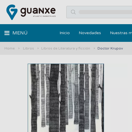
MENÚ
Inicio
Novedades
Nuestras 
Home
Libros
Libros de Literatura y ficción
Doctor Krupov