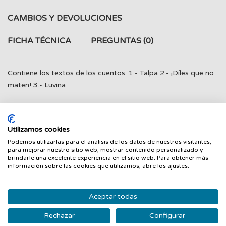
CAMBIOS Y DEVOLUCIONES
FICHA TÉCNICA
PREGUNTAS
(0)
Contiene los textos de los cuentos: 1.- Talpa 2.- ¡Díles que no
maten! 3.- Luvina
Utilizamos cookies
PRODUCTOS RELACIONADOS
Podemos utilizarlas para el análisis de los datos de nuestros visitantes,
para mejorar nuestro sitio web, mostrar contenido personalizado y
‹
›
brindarle una excelente experiencia en el sitio web. Para obtener más
información sobre las cookies que utilizamos, abre los ajustes.
Nuevo
Nuevo
Aceptar todas
Rechazar
Configurar