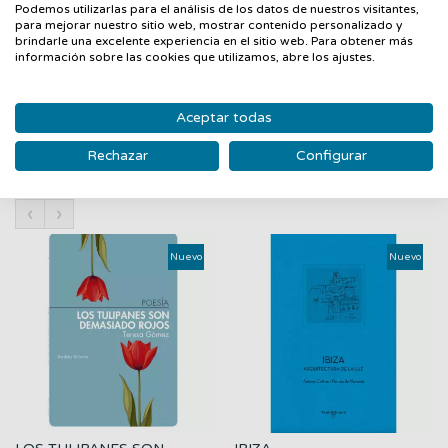
junten y qué es lo que les separa, a veces tan violentamente?
Podemos utilizarlas para el análisis de los datos de nuestros visitantes,
Basti en una historia de amor y una reflexión sobre estas
para mejorar nuestro sitio web, mostrar contenido personalizado y
brindarle una excelente experiencia en el sitio web. Para obtener más
eternas preguntas en el contexto de un conflicto cuyos ecos
información sobre las cookies que utilizamos, abre los ajustes.
se siguen sintiendo hoy en día.
Aceptar todas
Rechazar
Configurar
PRODUCTOS RELACIONADOS
‹
›
Nuevo
Nuevo