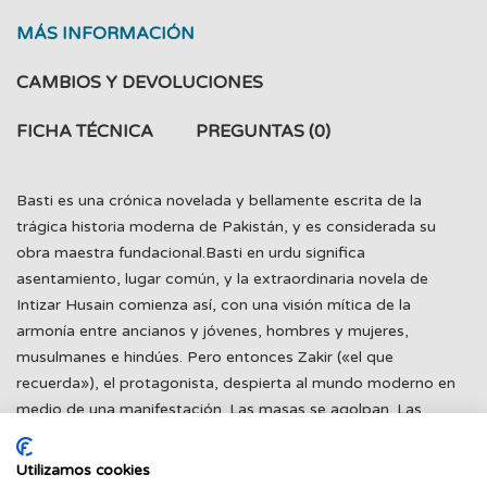
MÁS INFORMACIÓN
CAMBIOS Y DEVOLUCIONES
FICHA TÉCNICA
PREGUNTAS
(0)
Basti es una crónica novelada y bellamente escrita de la
trágica historia moderna de Pakistán, y es considerada su
obra maestra fundacional.Basti en urdu significa
asentamiento, lugar común, y la extraordinaria novela de
Intizar Husain comienza así, con una visión mítica de la
armonía entre ancianos y jóvenes, hombres y mujeres,
musulmanes e hindúes. Pero entonces Zakir («el que
recuerda»), el protagonista, despierta al mundo moderno en
medio de una manifestación. Las masas se agolpan. Las
consignas se lanzan. Las ciudades arden. Él piensa en el amor
que dejó atrás...¿Qué es lo que hace que los hombres se
Utilizamos cookies