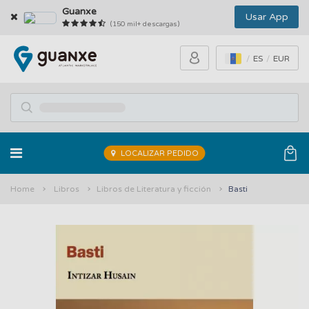
Guanxe
Usar App
(150 mil+ descargas)
ES
EUR
LOCALIZAR PEDIDO
Home
Libros
Libros de Literatura y ficción
Basti