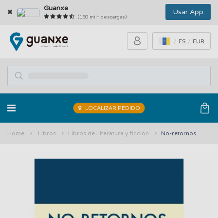
Guanxe
Usar App
(150 mil+ descargas)
ES
EUR
LOCALIZAR PEDIDO
Home
Libros
Libros de Literatura y ficción
No-retornos