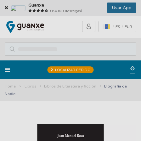
Guanxe
Usar App
(150 mil+ descargas)
ES
EUR
LOCALIZAR PEDIDO
Home
Libros
Libros de Literatura y ficción
Biografía de
Nadie