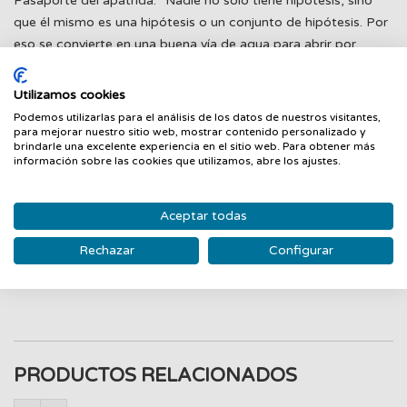
Pasaporte del apátrida. "Nadie no sólo tiene hipótesis, sino
que él mismo es una hipótesis o un conjunto de hipótesis. Por
eso se convierte en una buena vía de agua para abrir por
dentro el verbo poder, un verbo que tiende a cerrarse y a fijar
mundos inmóviles. Ante la cerrazón, parecen convenientes la
Utilizamos cookies
duda y el tal vez. Es la perspectiva que le permite a la poesía
Podemos utilizarlas para el análisis de los datos de nuestros visitantes,
entrar de lleno en el territorio de las identidades y del tiempo.
para mejorar nuestro sitio web, mostrar contenido personalizado y
brindarle una excelente experiencia en el sitio web. Para obtener más
La voluntad de hacer una biografía nos acerca a la vida y a la
información sobre las cookies que utilizamos, abre los ajustes.
realidad, dos ejes decisivos en los libros de un poeta de
marcada conciencia cívica. Y el protagonismo de don Nadie
Aceptar todas
nos sitúa en una apuesta por el orden de lo improbable, la
negación de los lugares comunes y la irreverencia del que
Rechazar
Configurar
quiere mirar más allá de lo otorgado por la costumbreö. LUIS
GARCÍA MONTERO
PRODUCTOS RELACIONADOS