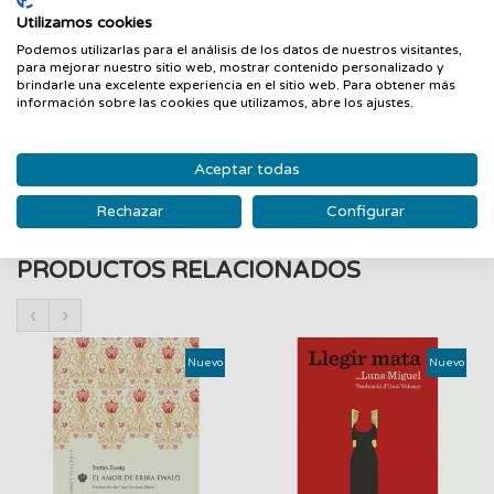
fanatismo más radical. Distintos escenarios de España,
Utilizamos cookies
Alemania y Rusia se entrelazan en La Casa de las Flores
Podemos utilizarlas para el análisis de los datos de nuestros visitantes,
Blancas, un absorbente thriller que envuelve al lector en una
para mejorar nuestro sitio web, mostrar contenido personalizado y
vorágine de acción y suspense hasta su mismo
brindarle una excelente experiencia en el sitio web. Para obtener más
información sobre las cookies que utilizamos, abre los ajustes.
desenlace"Evelyn Kassner despliega una trama destinada a
seducir a un público amplio, dispuesto a disfrutar de una
lectura rauda y pródiga en incidencias". Manuel Colomer
Aceptar todas
Rechazar
Configurar
PRODUCTOS RELACIONADOS
‹
›
Nuevo
Nuevo