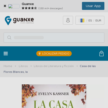
Guanxe
Usar App
(150 mil+ descargas)
ES
EUR
LOCALIZAR PEDIDO
Home
Libros
Libros de Literatura y ficción
Casa de las
Flores Blancas, la