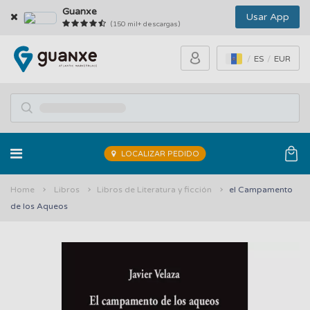
Guanxe
Usar App
(150 mil+ descargas)
ES
EUR
LOCALIZAR PEDIDO
Home
Libros
Libros de Literatura y ficción
el Campamento
de los Aqueos