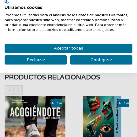
categorías del lenguaje (incluyendo las letras o los tiempos
Utilizamos cookies
verbales) aportan su fuerza a esta escritura que, como poesía
Podemos utilizarlas para el análisis de los datos de nuestros visitantes,
auténtica, tiene algo de promesa, si no de profecía
para mejorar nuestro sitio web, mostrar contenido personalizado y
secretamente esperanzada. Este es un libro en el que anda
brindarle una excelente experiencia en el sitio web. Para obtener más
información sobre las cookies que utilizamos, abre los ajustes.
suelto el futuro. Velaza escribe audazmente, ya con
mayúsculas, el nombre insólito / del Día En Que Empezamos
Nuevamente». JUAN ANTONIO GONZÁLEZ IGLESIAS
Aceptar todas
Rechazar
Configurar
PRODUCTOS RELACIONADOS
‹
›
Nuevo
Nuevo